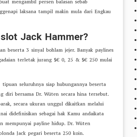
 buat mengambil persen balasan sebab
genapi laksana tampil makin mula dari Engkau
 slot Jack Hammer?
an beserta 3 sinyal bohlam jejer. Banyak paylines
gadaian terletak jurang $€ 0, 25 & $€ 250 mulai
b tipuan seluruhnya siap hubungannya beserta
 diri bersama Dr. Wüten secara hina tersebut.
arak, secara ukuran unggul dikaitkan melalui
nai didefinisikan sebagai hak Kamu andaikata
an mempunyai payline hidup. Dr. Wüten
londa Jack pegari beserta 250 koin.