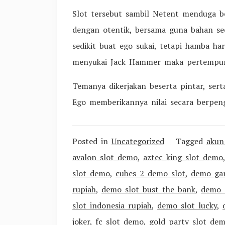
Slot tersebut sambil Netent menduga 
dengan otentik, bersama guna bahan se
sedikit buat ego sukai, tetapi hamba ha
menyukai Jack Hammer maka pertempur
Temanya dikerjakan beserta pintar, sert
Ego memberikannya nilai secara berpen
Posted in
Uncategorized
Tagged
akun
avalon slot demo
,
aztec king slot demo
slot demo
,
cubes 2 demo slot
,
demo gam
rupiah
,
demo slot bust the bank
,
demo s
slot indonesia rupiah
,
demo slot lucky
,
joker
,
fc slot demo
,
gold party slot de