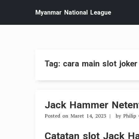
Skip
Myanmar National League
to
content
Tag:
cara main slot joke
Jack Hammer Netent
Posted on
Maret 14, 2023
by
Philip
Catatan slot Jack H