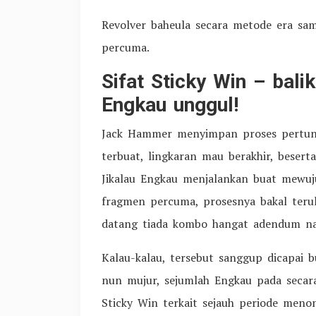
Revolver baheula secara metode era sa
percuma.
Sifat Sticky Win – bal
Engkau unggul!
Jack Hammer menyimpan proses pertunjuk
terbuat, lingkaran mau berakhir, beser
Jikalau Engkau menjalankan buat mewuj
fragmen percuma, prosesnya bakal terul
datang tiada kombo hangat adendum na
Kalau-kalau, tersebut sanggup dicapai b
nun mujur, sejumlah Engkau pada secara
Sticky Win terkait sejauh periode men