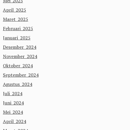
Mei 2025
April 2025
Maret 2025
Februari 2025
Januari 2025
Desember 2024
November 2024
Oktober 2024
September 2024
Agustus 2024
Juli 2024
Juni 2024
Mei 2024
April 2024