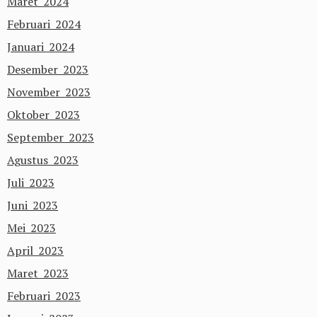
Maret 2024
Februari 2024
Januari 2024
Desember 2023
November 2023
Oktober 2023
September 2023
Agustus 2023
Juli 2023
Juni 2023
Mei 2023
April 2023
Maret 2023
Februari 2023