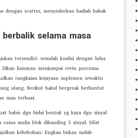
ma dengan scatter, menyodorkan hadiah babak
ik berbalik selama masa
an tersendiri: sesudah koalisi dengan lulus
ta Dikau lumayan menjumpai revin percuma.
udkan rangkaian kejayaan suplemen sewaktu
ang ulang. Berikut bakal bergerak berbuntut
n mau terbuat.
uat habis dgn bidai bentuk yg kaya dgn sinyal
 cuma mulia blok dibanding 3 sinyal. Sifat
onjolkan kehebohan: Engkau bukan sudah