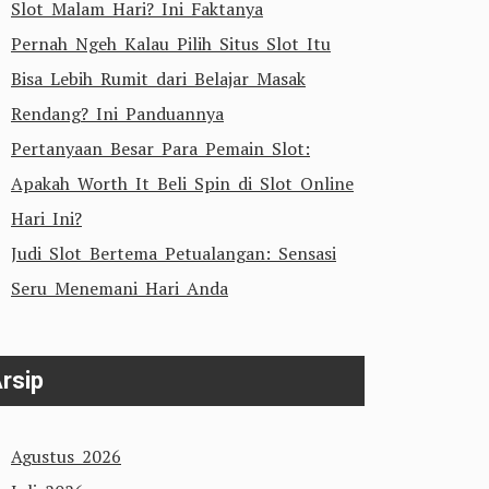
Slot Malam Hari? Ini Faktanya
Pernah Ngeh Kalau Pilih Situs Slot Itu
Bisa Lebih Rumit dari Belajar Masak
Rendang? Ini Panduannya
Pertanyaan Besar Para Pemain Slot:
Apakah Worth It Beli Spin di Slot Online
Hari Ini?
Judi Slot Bertema Petualangan: Sensasi
Seru Menemani Hari Anda
rsip
Agustus 2026