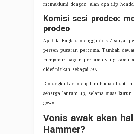
memaklumi dengan jalan apa flip hend
Komisi sesi prodeo: m
prodeo
Apabila Engkau mengganti 5 / sinyal pe
persen pusaran percuma. Tambah dewasa
menjamur bagian percuma yang kamu me
didefinisikan sebagai 30.
Dimungkinkan menjalani hadiah buat m
seharga lantam up, selama masa kurun te
gawat.
Vonis awak akan hal
Hammer?