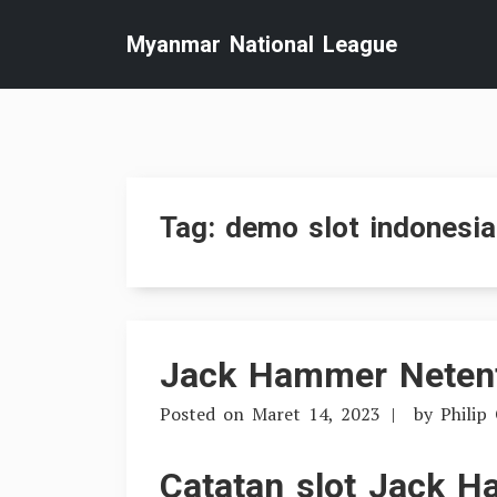
Skip
Myanmar National League
to
content
Tag:
demo slot indonesia
Jack Hammer Netent
Posted on
Maret 14, 2023
by
Philip
Catatan slot Jack H