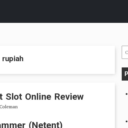
Car
 rupiah
un
P
 Slot Online Review
 Coleman
ammer (Netent)