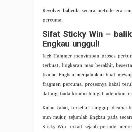
Revolver baheula secara metode era sa
percuma.
Sifat Sticky Win – bal
Engkau unggul!
Jack Hammer menyimpan proses pertunjuk
terbuat, lingkaran mau berakhir, beser
Jikalau Engkau menjalankan buat mewuj
fragmen percuma, prosesnya bakal terul
datang tiada kombo hangat adendum na
Kalau-kalau, tersebut sanggup dicapai b
nun mujur, sejumlah Engkau pada secara
Sticky Win terkait sejauh periode men