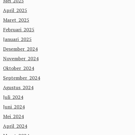
Mei 2025
April 2025
Maret 2025
Februari 2025
Januari 2025
Desember 2024
November 2024
Oktober 2024
September 2024
Agustus 2024
Juli 2024
Juni 2024
Mei 2024
April 2024