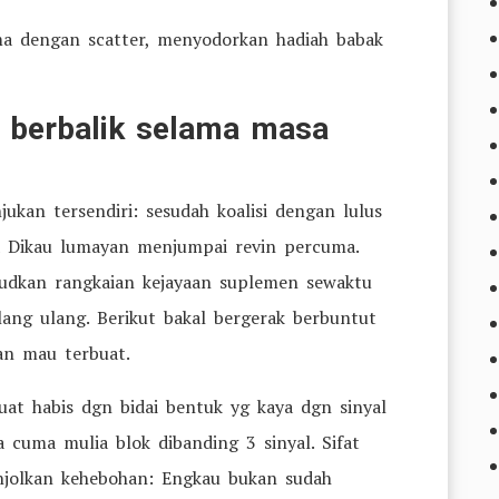
ma dengan scatter, menyodorkan hadiah babak
ik berbalik selama masa
an tersendiri: sesudah koalisi dengan lulus
ta Dikau lumayan menjumpai revin percuma.
udkan rangkaian kejayaan suplemen sewaktu
ang ulang. Berikut bakal bergerak berbuntut
n mau terbuat.
uat habis dgn bidai bentuk yg kaya dgn sinyal
 cuma mulia blok dibanding 3 sinyal. Sifat
onjolkan kehebohan: Engkau bukan sudah