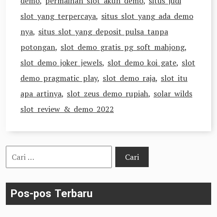
demo
,
permainan slot akun demo
,
situs judi
slot yang terpercaya
,
situs slot yang ada demo
nya
,
situs slot yang deposit pulsa tanpa
potongan
,
slot demo gratis pg soft mahjong
,
slot demo joker jewels
,
slot demo koi gate
,
slot
demo pragmatic play
,
slot demo raja
,
slot itu
apa artinya
,
slot zeus demo rupiah
,
solar wilds
slot review & demo 2022
Cari
untuk:
Pos-pos Terbaru