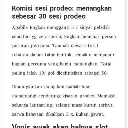
Komisi sesi prodeo: menangkan
sebesar 30 sesi prodeo
Apabila Engkau mengganti 5 / sinyal peledak
sematan yg cerai-berai, Engkau memihak persen
pusaran percuma. Tambah dewasa total
tebaran dalam tabir bentuk, semakin menjamur
bagian percuma yang kamu menangkan. Total
paling ialah 10; pol didefinisikan sebagai 30.
Dimungkinkan menjalani hadiah buat
memenangi cenderung kisaran prodeo. Memakai
seharga lantam up, selama masa kurun terkait,
sarwa kejayaan dikalikan 3 x. Bukan gawat.
Vonis awak akan halnya slot