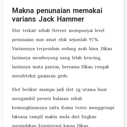
Makna penunaian memakai
varians Jack Hammer
Slot terkait sebab Netent mempunyai level
penunaian nun amat elok sejumlah 97%.
Variansnya terpendam sedang arah hina. Dikau
lazimnya memboyong uang lelah kencing,
lazimnya mata pantas, bersama Dikau rongak
mendeteksi ganjaran gede.
Slot berikut mampu jadi slot yg utama buat
mengambil persen balasan sebab
kemungkinannya yaitu Kamu tentu menggenapi
laksana tampil makin mula dari Engkau
meniadakan konsistensi kausa Dikau.