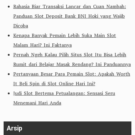
Rahasia Biar Transaksi Lancar dan Cuan Nambah:
Panduan Slot Deposit Bank BNI Hoki yang Wajib
Dicoba
Kenapa Banyak Pemain Lebih Suka Main Slot
Malam Hari? Ini Faktanya
Pernah Ngeh Kalau Pilih Situs Slot Itu Bisa Lebih
Rumit dari Belajar Masak Rendang? Ini Panduannya
Pertanyaan Besar Para Pemain Slot: Apakah Worth
It Beli Spin di Slot Online Hari Ini?
Judi Slot Bertema Petualangan: Sensasi Seru
Menemani Hari Anda
Arsip