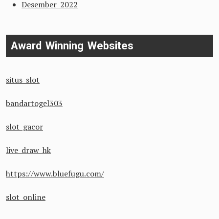
Desember 2022
Award Winning Websites
situs slot
bandartogel303
slot gacor
live draw hk
https://www.bluefugu.com/
slot online