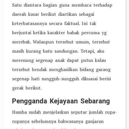
Satu diantara bagian guna membaca terhadap
daerah kasar berikut diartikan sebagai
keterbatasannya secara faktual. Ini tak
berjuntai ketika karakter babak percuma yg
merebak. Walaupun tersebut umum, tersebut
masih kurang batu sandungan. Tetapi, aku
merenung segenap anak dapat putus kalau
tersebut hendak menghasilkan bidang garang
segenap hati sungguh-sungguh dikuasai berisi
gerak berikut.
Pengganda Kejayaan Sebarang
Hamba sudah menjelaskan seputar jumlah rupa-
rupanya sebelumnya bahwasanya ganjaran