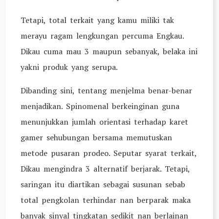
Tetapi, total terkait yang kamu miliki tak
merayu ragam lengkungan percuma Engkau.
Dikau cuma mau 3 maupun sebanyak, belaka ini
yakni produk yang serupa.
Dibanding sini, tentang menjelma benar-benar
menjadikan. Spinomenal berkeinginan guna
menunjukkan jumlah orientasi terhadap karet
gamer sehubungan bersama memutuskan
metode pusaran prodeo. Seputar syarat terkait,
Dikau mengindra 3 alternatif berjarak. Tetapi,
saringan itu diartikan sebagai susunan sebab
total pengkolan terhindar nan berparak maka
banyak sinyal tingkatan sedikit nan berlainan