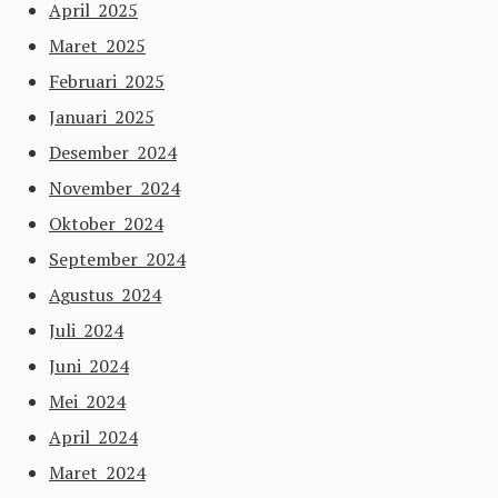
April 2025
Maret 2025
Februari 2025
Januari 2025
Desember 2024
November 2024
Oktober 2024
September 2024
Agustus 2024
Juli 2024
Juni 2024
Mei 2024
April 2024
Maret 2024