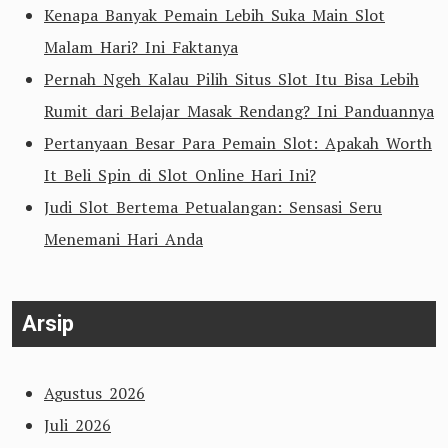
Kenapa Banyak Pemain Lebih Suka Main Slot
Malam Hari? Ini Faktanya
Pernah Ngeh Kalau Pilih Situs Slot Itu Bisa Lebih
Rumit dari Belajar Masak Rendang? Ini Panduannya
Pertanyaan Besar Para Pemain Slot: Apakah Worth
It Beli Spin di Slot Online Hari Ini?
Judi Slot Bertema Petualangan: Sensasi Seru
Menemani Hari Anda
Arsip
Agustus 2026
Juli 2026