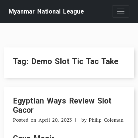
Skip
Myanmar National League
to
content
Tag:
Demo Slot Tic Tac Take
Egyptian Ways Review Slot
Gacor
Posted on
April 20, 2023
by
Philip Coleman