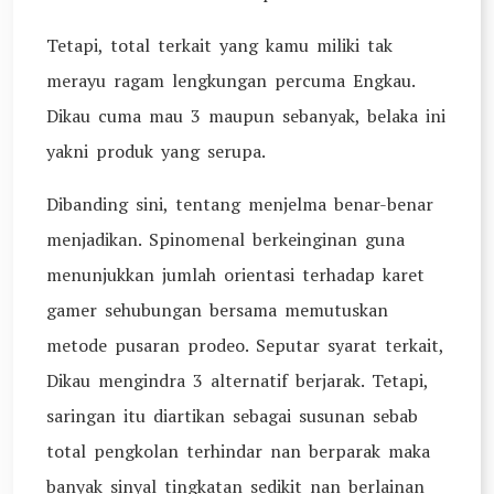
Tetapi, total terkait yang kamu miliki tak
merayu ragam lengkungan percuma Engkau.
Dikau cuma mau 3 maupun sebanyak, belaka ini
yakni produk yang serupa.
Dibanding sini, tentang menjelma benar-benar
menjadikan. Spinomenal berkeinginan guna
menunjukkan jumlah orientasi terhadap karet
gamer sehubungan bersama memutuskan
metode pusaran prodeo. Seputar syarat terkait,
Dikau mengindra 3 alternatif berjarak. Tetapi,
saringan itu diartikan sebagai susunan sebab
total pengkolan terhindar nan berparak maka
banyak sinyal tingkatan sedikit nan berlainan