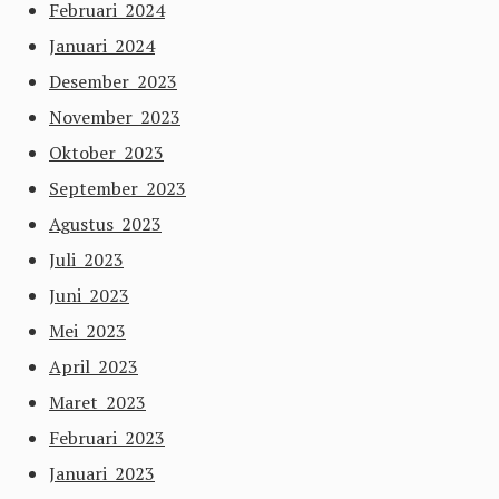
Februari 2024
Januari 2024
Desember 2023
November 2023
Oktober 2023
September 2023
Agustus 2023
Juli 2023
Juni 2023
Mei 2023
April 2023
Maret 2023
Februari 2023
Januari 2023