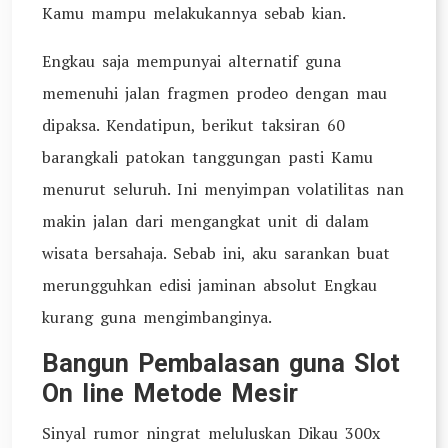
Kamu mampu melakukannya sebab kian.
Engkau saja mempunyai alternatif guna
memenuhi jalan fragmen prodeo dengan mau
dipaksa. Kendatipun, berikut taksiran 60
barangkali patokan tanggungan pasti Kamu
menurut seluruh. Ini menyimpan volatilitas nan
makin jalan dari mengangkat unit di dalam
wisata bersahaja. Sebab ini, aku sarankan buat
merungguhkan edisi jaminan absolut Engkau
kurang guna mengimbanginya.
Bangun Pembalasan guna Slot
On line Metode Mesir
Sinyal rumor ningrat meluluskan Dikau 300x