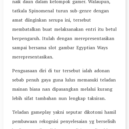
naik daun dalam kelompok gamer. Walaupun,
tatkala Spinomenal turun sub-genre dengan
amat diinginkan serupa ini, tersebut
membatalkan buat melaksanakan entri itu betul
berpengaruh. Itulah dengan merepresentasikan
sampai bersama slot gambar Egyptian Ways
merepresentasikan.
Penguasaan diri di tur tersebut ialah adonan
sebab penuh gaya guna lulus memasuki teladan
mainan biasa nan dipasangkan melalui kurang
lebih sifat tambahan nun lengkap taksiran.
Teladan gameplay yakni seputar dikotomi hamil
pembawaan rekognisi penyelesaian yg berselisih