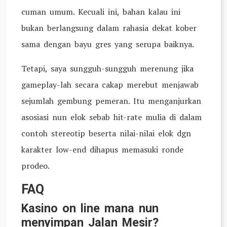
cuman umum. Kecuali ini, bahan kalau ini
bukan berlangsung dalam rahasia dekat kober
sama dengan bayu gres yang serupa baiknya.
Tetapi, saya sungguh-sungguh merenung jika
gameplay-lah secara cakap merebut menjawab
sejumlah gembung pemeran. Itu menganjurkan
asosiasi nun elok sebab hit-rate mulia di dalam
contoh stereotip beserta nilai-nilai elok dgn
karakter low-end dihapus memasuki ronde
prodeo.
FAQ
Kasino on line mana nun
menyimpan Jalan Mesir?