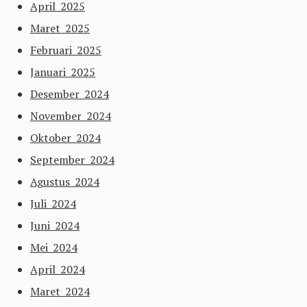
April 2025
Maret 2025
Februari 2025
Januari 2025
Desember 2024
November 2024
Oktober 2024
September 2024
Agustus 2024
Juli 2024
Juni 2024
Mei 2024
April 2024
Maret 2024