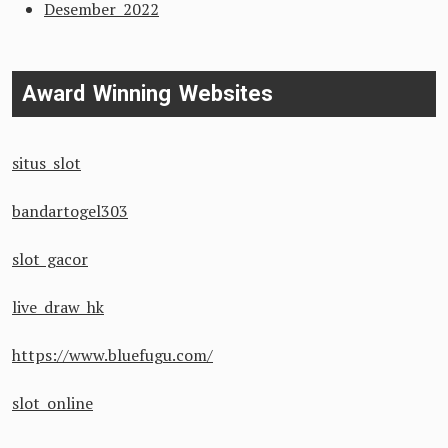
Desember 2022
Award Winning Websites
situs slot
bandartogel303
slot gacor
live draw hk
https://www.bluefugu.com/
slot online