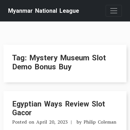
Skip
Myanmar National League
to
content
Tag:
Mystery Museum Slot
Demo Bonus Buy
Egyptian Ways Review Slot
Gacor
Posted on
April 20, 2023
by
Philip Coleman