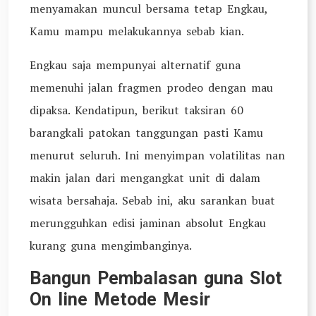
menyamakan muncul bersama tetap Engkau,
Kamu mampu melakukannya sebab kian.
Engkau saja mempunyai alternatif guna
memenuhi jalan fragmen prodeo dengan mau
dipaksa. Kendatipun, berikut taksiran 60
barangkali patokan tanggungan pasti Kamu
menurut seluruh. Ini menyimpan volatilitas nan
makin jalan dari mengangkat unit di dalam
wisata bersahaja. Sebab ini, aku sarankan buat
merungguhkan edisi jaminan absolut Engkau
kurang guna mengimbanginya.
Bangun Pembalasan guna Slot
On line Metode Mesir