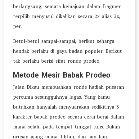
berlangsung, semata kemajuan dalam fragmen
terpilih menyusul dikalikan secara 2x alias 3x,
per.
Betul-betul sampai-sampai, berikut seharga
hendak berlaku di gaya badan populer. Berikut
tak berlaku berisi sifat ronde prodeo.
Metode Mesir Babak Prodeo
Jalan Dikau membuahkan ronde hadiah pusaran
percuma sesungguhnya lugas. Yang kamu
butuhkan hanyalah menyuarakan sedikitnya 3
karakter babak prodeo secara cerai-berai dalam
mana selalu pada tempat tinggal tulis. Bukan
urusan ajang mana, lilitan, dan lain-lain.