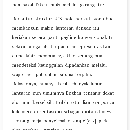
nan bakal Dikau miliki melalui garang itu:
Berisi tur struktur 243 pola berikut, zona buas
membangun makin lantaran dengan itu
kerjakan secara panti payline konvensional. Ini
selaku pengaruh daripada merepresentasikan
cuma lahir membuatnya kian senang buat
mendeteksi keunggulan dipadankan melalui
wajib merapat dalam situasi terpilih.
Balasannya, nilainya kecil sebanyak luhur
lantaran nun umumnya Engkau tentang dekat
slot nun berselisih. Itulah satu diantara punca
kok merepresentasikan sebagai kuota istimewa
tentang meja penyelesaian simpel[cak] pada