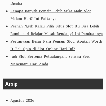
Dicoba
Kenapa Banyak Pemain Lebih Suka Main Slot
Malam Hari? Ini Faktanya
Pernah Ngeh Kalau Pilih Situs Slot Itu Bisa Lebih
Rumit dari Belajar Masak Rendang? Ini Panduannya
Pertanyaan Besar Para Pemain Slot: Apakah Worth
It Beli Spin di Slot Online Hari Ini?
Judi Slot Bertema Petualangan: Sensasi Seru
Menemani Hari Anda
Arsip
Agustus 2026