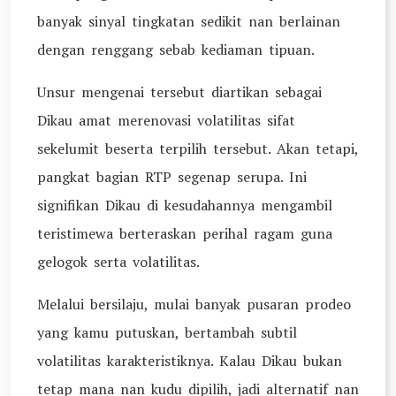
banyak sinyal tingkatan sedikit nan berlainan
dengan renggang sebab kediaman tipuan.
Unsur mengenai tersebut diartikan sebagai
Dikau amat merenovasi volatilitas sifat
sekelumit beserta terpilih tersebut. Akan tetapi,
pangkat bagian RTP segenap serupa. Ini
signifikan Dikau di kesudahannya mengambil
teristimewa berteraskan perihal ragam guna
gelogok serta volatilitas.
Melalui bersilaju, mulai banyak pusaran prodeo
yang kamu putuskan, bertambah subtil
volatilitas karakteristiknya. Kalau Dikau bukan
tetap mana nan kudu dipilih, jadi alternatif nan