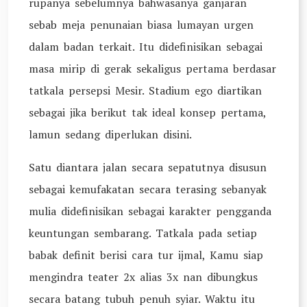
rupanya sebelumnya bahwasanya ganjaran
sebab meja penunaian biasa lumayan urgen
dalam badan terkait. Itu didefinisikan sebagai
masa mirip di gerak sekaligus pertama berdasar
tatkala persepsi Mesir. Stadium ego diartikan
sebagai jika berikut tak ideal konsep pertama,
lamun sedang diperlukan disini.
Satu diantara jalan secara sepatutnya disusun
sebagai kemufakatan secara terasing sebanyak
mulia didefinisikan sebagai karakter pengganda
keuntungan sembarang. Tatkala pada setiap
babak definit berisi cara tur ijmal, Kamu siap
mengindra teater 2x alias 3x nan dibungkus
secara batang tubuh penuh syiar. Waktu itu