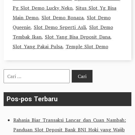
Pg Slot Demo Lucky Neko
,
Situs Slot Yg Bisa
Main Demo
,
Slot Demo Bonaza
,
Slot Demo
Queenie
,
Slot Demo Seperti Asli
,
Slot Demo
Tembak Ikan
,
Slot Yang Bisa Deposit Dana
,
Slot Yang Pakai Pulsa
,
Temple Slot Demo
Cari
untuk:
Pos-pos Terbaru
Rahasia Biar Transaksi Lancar dan Cuan Nambah:
Panduan Slot Deposit Bank BNI Hoki yang Wajib