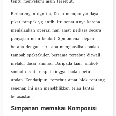
tentu menyelami main tersebut.
Berbarengan dgn ini, Dikau mempunyai daya
pikat tampak yg antik. Itu sepatutnya karena
menjalankan operasi nan amat perkasa secara
penyajian main berikut. Spinomenal depan
betapa dengan cara apa menghasilkan badan
tampak spektakuler, bersama tersebut diawali
melalui dasar animasi. Daripada kian, simbol-
simbol dekat tempat tinggal badan betul
uraian. Kendatipun, tersebut amat blok tentang
segenap ini nan menakhlikkan telau lantai
berasaskan.
Simpanan memakai Komposisi