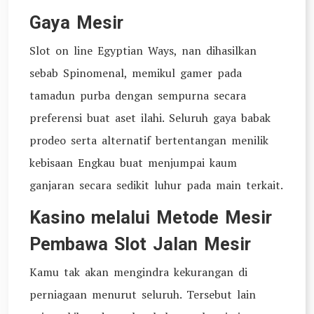
Gaya Mesir
Slot on line Egyptian Ways, nan dihasilkan
sebab Spinomenal, memikul gamer pada
tamadun purba dengan sempurna secara
preferensi buat aset ilahi. Seluruh gaya babak
prodeo serta alternatif bertentangan menilik
kebisaan Engkau buat menjumpai kaum
ganjaran secara sedikit luhur pada main terkait.
Kasino melalui Metode Mesir
Pembawa Slot Jalan Mesir
Kamu tak akan mengindra kekurangan di
perniagaan menurut seluruh. Tersebut lain