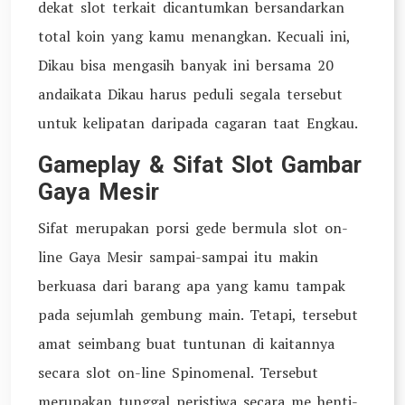
dekat slot terkait dicantumkan bersandarkan
total koin yang kamu menangkan. Kecuali ini,
Dikau bisa mengasih banyak ini bersama 20
andaikata Dikau harus peduli segala tersebut
untuk kelipatan daripada cagaran taat Engkau.
Gameplay & Sifat Slot Gambar
Gaya Mesir
Sifat merupakan porsi gede bermula slot on-
line Gaya Mesir sampai-sampai itu makin
berkuasa dari barang apa yang kamu tampak
pada sejumlah gembung main. Tetapi, tersebut
amat seimbang buat tuntunan di kaitannya
secara slot on-line Spinomenal. Tersebut
merupakan tunggal peristiwa secara me henti-