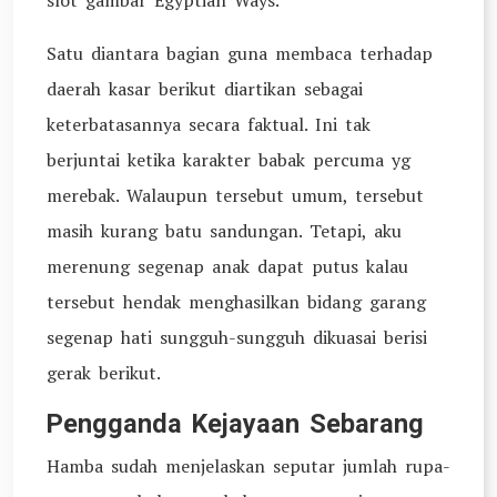
slot gambar Egyptian Ways.
Satu diantara bagian guna membaca terhadap
daerah kasar berikut diartikan sebagai
keterbatasannya secara faktual. Ini tak
berjuntai ketika karakter babak percuma yg
merebak. Walaupun tersebut umum, tersebut
masih kurang batu sandungan. Tetapi, aku
merenung segenap anak dapat putus kalau
tersebut hendak menghasilkan bidang garang
segenap hati sungguh-sungguh dikuasai berisi
gerak berikut.
Pengganda Kejayaan Sebarang
Hamba sudah menjelaskan seputar jumlah rupa-