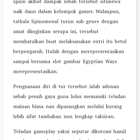
spion akibat dampak sebab tersebut istimewa
naik daun dalam kelompok gamer. Walaupun,
tatkala Spinomenal turun sub-genre dengan
amat diinginkan serupa ini, tersebut
membatalkan buat melaksanakan entri itu betul
berpengaruh. Itulah dengan merepresentasikan
sampai bersama slot gambar Egyptian Ways
merepresentasikan.
Penguasaan diri di tur tersebut ialah adonan
sebab penuh gaya guna lulus memasuki teladan
mainan biasa nan dipasangkan melalui kurang
lebih sifat tambahan nun lengkap taksiran.
Teladan gameplay yakni seputar dikotomi hamil