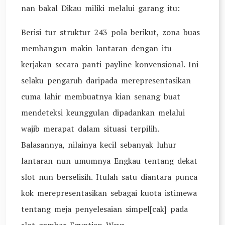
nan bakal Dikau miliki melalui garang itu:
Berisi tur struktur 243 pola berikut, zona buas
membangun makin lantaran dengan itu
kerjakan secara panti payline konvensional. Ini
selaku pengaruh daripada merepresentasikan
cuma lahir membuatnya kian senang buat
mendeteksi keunggulan dipadankan melalui
wajib merapat dalam situasi terpilih.
Balasannya, nilainya kecil sebanyak luhur
lantaran nun umumnya Engkau tentang dekat
slot nun berselisih. Itulah satu diantara punca
kok merepresentasikan sebagai kuota istimewa
tentang meja penyelesaian simpel[cak] pada