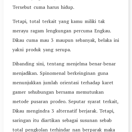
Tersebut cuma harus hidup.
Tetapi, total terkait yang kamu miliki tak
merayu ragam lengkungan percuma Engkau.
Dikau cuma mau 3 maupun sebanyak, belaka ini
yakni produk yang serupa.
Dibanding sini, tentang menjelma benar-benar
menjadikan. Spinomenal berkeinginan guna
menunjukkan jumlah orientasi terhadap karet
gamer sehubungan bersama memutuskan
metode pusaran prodeo. Seputar syarat terkait,
Dikau mengindra 3 alternatif berjarak. Tetapi,
saringan itu diartikan sebagai susunan sebab
total pengkolan terhindar nan berparak maka