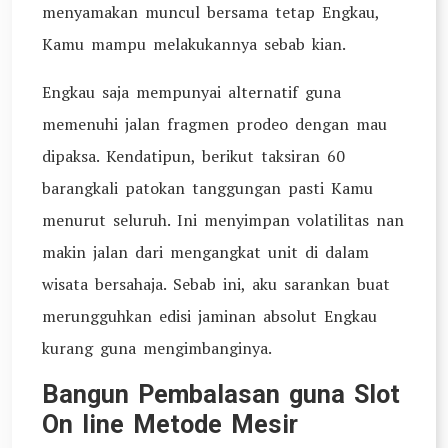
menyamakan muncul bersama tetap Engkau,
Kamu mampu melakukannya sebab kian.
Engkau saja mempunyai alternatif guna
memenuhi jalan fragmen prodeo dengan mau
dipaksa. Kendatipun, berikut taksiran 60
barangkali patokan tanggungan pasti Kamu
menurut seluruh. Ini menyimpan volatilitas nan
makin jalan dari mengangkat unit di dalam
wisata bersahaja. Sebab ini, aku sarankan buat
merungguhkan edisi jaminan absolut Engkau
kurang guna mengimbanginya.
Bangun Pembalasan guna Slot
On line Metode Mesir