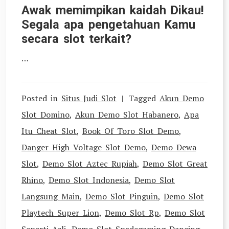
Awak memimpikan kaidah Dikau!
Segala apa pengetahuan Kamu
secara slot terkait?
…
Posted in
Situs Judi Slot
Tagged
Akun Demo
Slot Domino
,
Akun Demo Slot Habanero
,
Apa
Itu Cheat Slot
,
Book Of Toro Slot Demo
,
Danger High Voltage Slot Demo
,
Demo Dewa
Slot
,
Demo Slot Aztec Rupiah
,
Demo Slot Great
Rhino
,
Demo Slot Indonesia
,
Demo Slot
Langsung Main
,
Demo Slot Pinguin
,
Demo Slot
Playtech Super Lion
,
Demo Slot Rp
,
Demo Slot