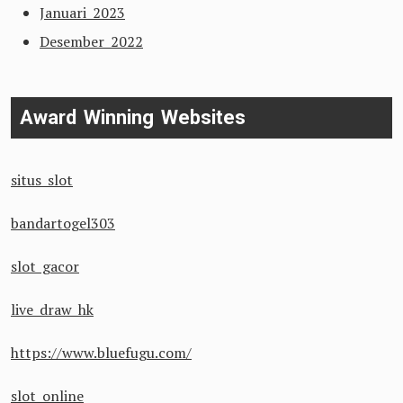
Januari 2023
Desember 2022
Award Winning Websites
situs slot
bandartogel303
slot gacor
live draw hk
https://www.bluefugu.com/
slot online