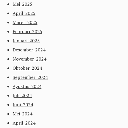
Mei 2025
April 2025
Maret 2025
Februari 2025
Januari 2025
Desember 2024
November 2024
Oktober 2024
September 2024
Agustus 2024
Juli 2024
Juni 2024
Mei 2024
April 2024