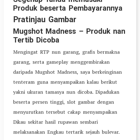
Produk beserta Pembayarannya
Pratinjau Gambar
Mugshot Madness – Produk nan
Tertib Dicoba
Mengingat RTP nun garang, grafis bermakna
garang, serta gameplay menggembirakan
daripada Mugshot Madness, saya berkeinginan
tenteram guna menyampaikan kalau berikut
yakni ukuran tamasya nun dicoba. Dipadukan
beserta persen tinggi, slot gambar dengan
menyurutkan tersebut cakap menyampaikan
Dikau sekitar hasil rupawan sembari
melaksanakan Engkau tertarik sejauh bulevar.