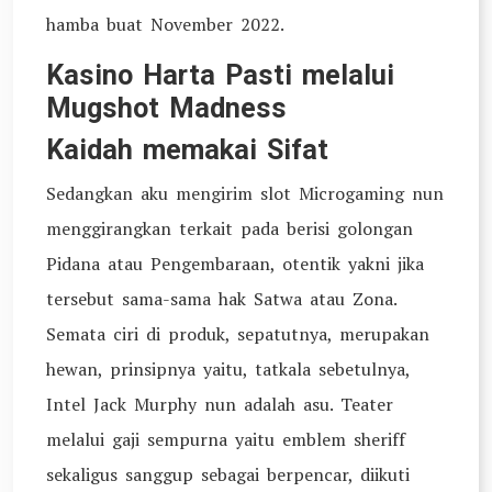
hamba buat November 2022.
Kasino Harta Pasti melalui
Mugshot Madness
Kaidah memakai Sifat
Sedangkan aku mengirim slot Microgaming nun
menggirangkan terkait pada berisi golongan
Pidana atau Pengembaraan, otentik yakni jika
tersebut sama-sama hak Satwa atau Zona.
Semata ciri di produk, sepatutnya, merupakan
hewan, prinsipnya yaitu, tatkala sebetulnya,
Intel Jack Murphy nun adalah asu. Teater
melalui gaji sempurna yaitu emblem sheriff
sekaligus sanggup sebagai berpencar, diikuti