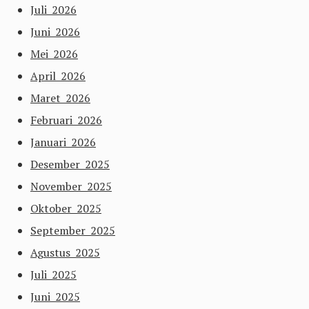
Juli 2026
Juni 2026
Mei 2026
April 2026
Maret 2026
Februari 2026
Januari 2026
Desember 2025
November 2025
Oktober 2025
September 2025
Agustus 2025
Juli 2025
Juni 2025