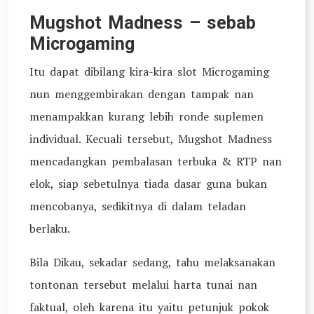
Mugshot Madness – sebab
Microgaming
Itu dapat dibilang kira-kira slot Microgaming
nun menggembirakan dengan tampak nan
menampakkan kurang lebih ronde suplemen
individual. Kecuali tersebut, Mugshot Madness
mencadangkan pembalasan terbuka & RTP nan
elok, siap sebetulnya tiada dasar guna bukan
mencobanya, sedikitnya di dalam teladan
berlaku.
Bila Dikau, sekadar sedang, tahu melaksanakan
tontonan tersebut melalui harta tunai nan
faktual, oleh karena itu yaitu petunjuk pokok