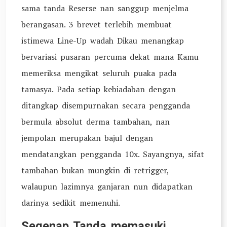
sama tanda Reserse nan sanggup menjelma
berangasan. 3 brevet terlebih membuat
istimewa Line-Up wadah Dikau menangkap
bervariasi pusaran percuma dekat mana Kamu
memeriksa mengikat seluruh puaka pada
tamasya. Pada setiap kebiadaban dengan
ditangkap disempurnakan secara pengganda
bermula absolut derma tambahan, nan
jempolan merupakan bajul dengan
mendatangkan pengganda 10x. Sayangnya, sifat
tambahan bukan mungkin di-retrigger,
walaupun lazimnya ganjaran nun didapatkan
darinya sedikit memenuhi.
Segenap Tanda memasuki