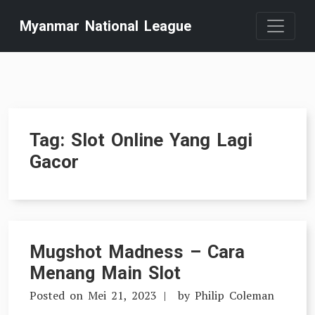
Skip
Myanmar National League
to
content
Tag:
Slot Online Yang Lagi
Gacor
Mugshot Madness – Cara
Menang Main Slot
Posted on
Mei 21, 2023
by
Philip Coleman