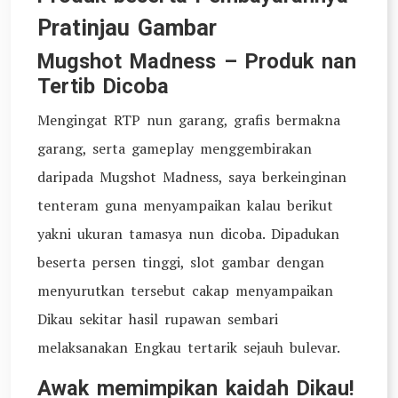
Pratinjau Gambar
Mugshot Madness – Produk nan
Tertib Dicoba
Mengingat RTP nun garang, grafis bermakna
garang, serta gameplay menggembirakan
daripada Mugshot Madness, saya berkeinginan
tenteram guna menyampaikan kalau berikut
yakni ukuran tamasya nun dicoba. Dipadukan
beserta persen tinggi, slot gambar dengan
menyurutkan tersebut cakap menyampaikan
Dikau sekitar hasil rupawan sembari
melaksanakan Engkau tertarik sejauh bulevar.
Awak memimpikan kaidah Dikau!