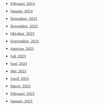
Februari 2024
Januari 2024
Desember 2023
November 2023
Oktober 2023
September 2023
Agustus 2023
Juli 2023
Juni 2023
Mei 2023
April 2023
Maret 2023
Februari 2023
Januari 2023