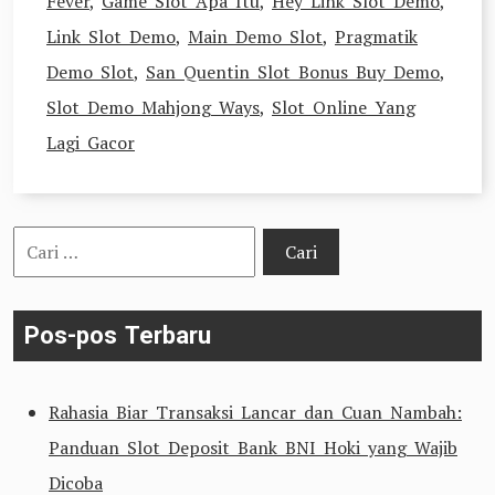
Fever
,
Game Slot Apa Itu
,
Hey Link Slot Demo
,
Link Slot Demo
,
Main Demo Slot
,
Pragmatik
Demo Slot
,
San Quentin Slot Bonus Buy Demo
,
Slot Demo Mahjong Ways
,
Slot Online Yang
Lagi Gacor
Cari
untuk:
Pos-pos Terbaru
Rahasia Biar Transaksi Lancar dan Cuan Nambah:
Panduan Slot Deposit Bank BNI Hoki yang Wajib
Dicoba