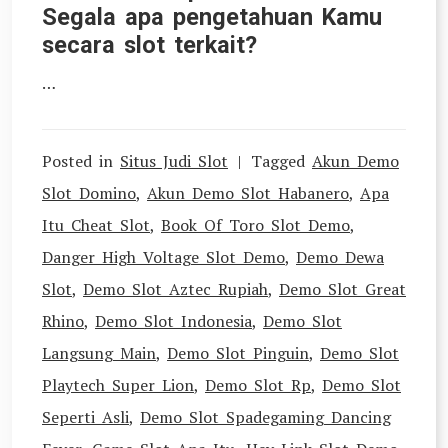
Segala apa pengetahuan Kamu
secara slot terkait?
…
Posted in
Situs Judi Slot
Tagged
Akun Demo
Slot Domino
,
Akun Demo Slot Habanero
,
Apa
Itu Cheat Slot
,
Book Of Toro Slot Demo
,
Danger High Voltage Slot Demo
,
Demo Dewa
Slot
,
Demo Slot Aztec Rupiah
,
Demo Slot Great
Rhino
,
Demo Slot Indonesia
,
Demo Slot
Langsung Main
,
Demo Slot Pinguin
,
Demo Slot
Playtech Super Lion
,
Demo Slot Rp
,
Demo Slot
Seperti Asli
,
Demo Slot Spadegaming Dancing