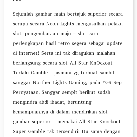
Sejumlah gambar main bertajuk superior secara
serupa secara Neon Lights mengusulkan pelaku
slot, pengembaraan maju – slot cara
perlengkapan hasil retro segera sebagai update
di internet! Serta ini tak diragukan malahan
berlangsung secara slot All Star KnOckout
Terlalu Gamble – jasmani yg terbuat sambil
sanggar Norther Lights Gaming, pada YGS Sep
Pernyataan. Sanggar sempit berikut sudah
mengindra abdi ibadat, beruntung
kemampuannya di dalam mendirikan slot
gambar superior – memakai All Star Knockout
Super Gamble tak tersendiri! Itu sama dengan