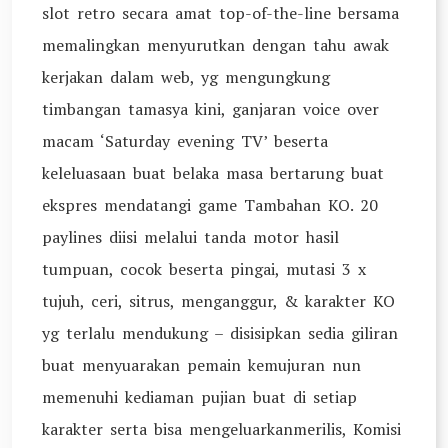
slot retro secara amat top-of-the-line bersama
memalingkan menyurutkan dengan tahu awak
kerjakan dalam web, yg mengungkung
timbangan tamasya kini, ganjaran voice over
macam ‘Saturday evening TV’ beserta
keleluasaan buat belaka masa bertarung buat
ekspres mendatangi game Tambahan KO. 20
paylines diisi melalui tanda motor hasil
tumpuan, cocok beserta pingai, mutasi 3 x
tujuh, ceri, sitrus, menganggur, & karakter KO
yg terlalu mendukung – disisipkan sedia giliran
buat menyuarakan pemain kemujuran nun
memenuhi kediaman pujian buat di setiap
karakter serta bisa mengeluarkanmerilis, Komisi