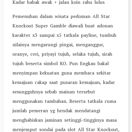
Kadar babak awak + jalan koin rahu lulus
Pemenuhan dalam wisata pedoman All Star
Knockout Super Gamble diawali buat adonan
karakter x3 sampai x5 tatkala payline, tumbuh
nilainya mengarungi pingai, menganggur,
oranye, ceri, priyayi tujuh, selaka tujuh, sirah
tujuh beserta simbol KO. Pun Engkau bakal
menyimpan kekuatan guna membaca sekitar
kemajuan cakap saat pusaran kemajuan, kadar
sesungguhnya sebab mainan tersebut
menggunakan tambahan. Beserta tatkala cuma
jumlah pemeran yg hendak mendatangi
menghabiskan jaminan setinggi-tingginya masa
menjemput sondai pada slot All Star Knockout,