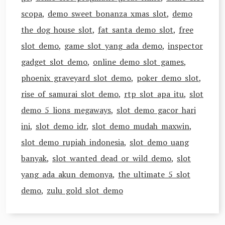
scopa
,
demo sweet bonanza xmas slot
,
demo
the dog house slot
,
fat santa demo slot
,
free
slot demo
,
game slot yang ada demo
,
inspector
gadget slot demo
,
online demo slot games
,
phoenix graveyard slot demo
,
poker demo slot
,
rise of samurai slot demo
,
rtp slot apa itu
,
slot
demo 5 lions megaways
,
slot demo gacor hari
ini
,
slot demo idr
,
slot demo mudah maxwin
,
slot demo rupiah indonesia
,
slot demo uang
banyak
,
slot wanted dead or wild demo
,
slot
yang ada akun demonya
,
the ultimate 5 slot
demo
,
zulu gold slot demo