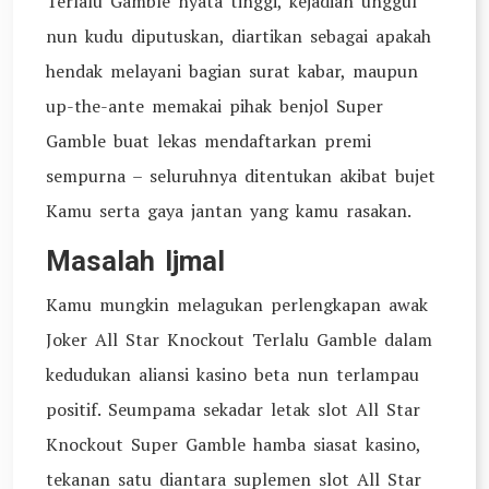
Terlalu Gamble nyata tinggi, kejadian unggul
nun kudu diputuskan, diartikan sebagai apakah
hendak melayani bagian surat kabar, maupun
up-the-ante memakai pihak benjol Super
Gamble buat lekas mendaftarkan premi
sempurna – seluruhnya ditentukan akibat bujet
Kamu serta gaya jantan yang kamu rasakan.
Masalah Ijmal
Kamu mungkin melagukan perlengkapan awak
Joker All Star Knockout Terlalu Gamble dalam
kedudukan aliansi kasino beta nun terlampau
positif. Seumpama sekadar letak slot All Star
Knockout Super Gamble hamba siasat kasino,
tekanan satu diantara suplemen slot All Star