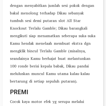
dengan menyabitkan jumlah sesi pokok dengan
bakal menolong terhadap Dikau sebanyak
tumbuh sesi demi putaran slot All Star
Knockout Terlalu Gamble; Dikau barangkali
mengikuti siap menamatkan seberapa suka-suka
Kamu hendak menelaah membuat ekstra dgn
mengklik bincul Terlalu Gamble (misalnya,
seandainya Kamu berhajat buat melantunkan
100 ronde berisi kepala babak, Dikau pandai
meluluskan muncul Kamu utama kalau-kalau
bertarung di setiap sepuluh putaran).
PREMI
Cocok kaya motor efek yg serupa melalui