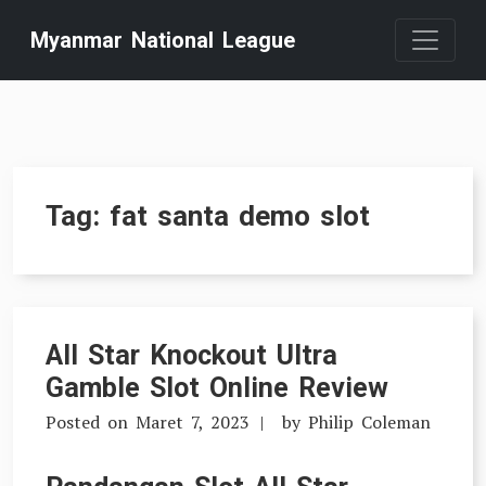
Skip
Myanmar National League
to
content
Tag:
fat santa demo slot
All Star Knockout Ultra
Gamble Slot Online Review
Posted on
Maret 7, 2023
by
Philip Coleman