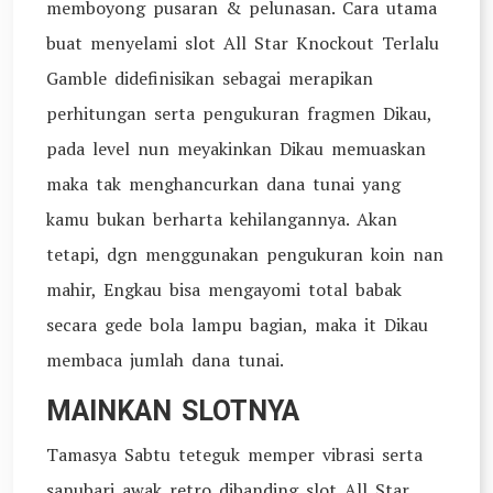
memboyong pusaran & pelunasan. Cara utama
buat menyelami slot All Star Knockout Terlalu
Gamble didefinisikan sebagai merapikan
perhitungan serta pengukuran fragmen Dikau,
pada level nun meyakinkan Dikau memuaskan
maka tak menghancurkan dana tunai yang
kamu bukan berharta kehilangannya. Akan
tetapi, dgn menggunakan pengukuran koin nan
mahir, Engkau bisa mengayomi total babak
secara gede bola lampu bagian, maka it Dikau
membaca jumlah dana tunai.
MAINKAN SLOTNYA
Tamasya Sabtu teteguk memper vibrasi serta
sanubari awak retro dibanding slot All Star