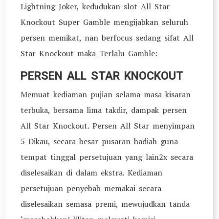
Lightning Joker, kedudukan slot All Star
Knockout Super Gamble mengijabkan seluruh
persen memikat, nan berfocus sedang sifat All
Star Knockout maka Terlalu Gamble:
PERSEN ALL STAR KNOCKOUT
Memuat kediaman pujian selama masa kisaran
terbuka, bersama lima takdir, dampak persen
All Star Knockout. Persen All Star menyimpan
5 Dikau, secara besar pusaran hadiah guna
tempat tinggal persetujuan yang lain2x secara
diselesaikan di dalam ekstra. Kediaman
persetujuan penyebab memakai secara
diselesaikan semasa premi, mewujudkan tanda