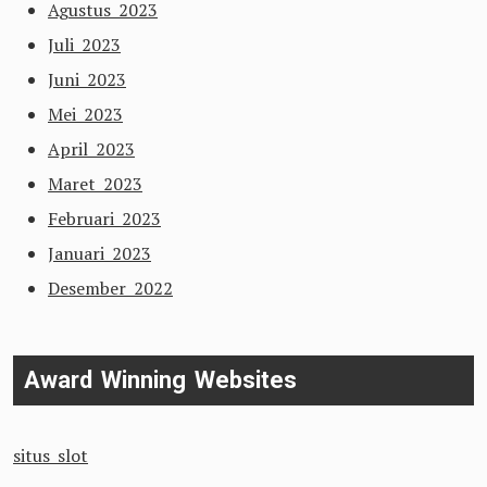
Agustus 2023
Juli 2023
Juni 2023
Mei 2023
April 2023
Maret 2023
Februari 2023
Januari 2023
Desember 2022
Award Winning Websites
situs slot