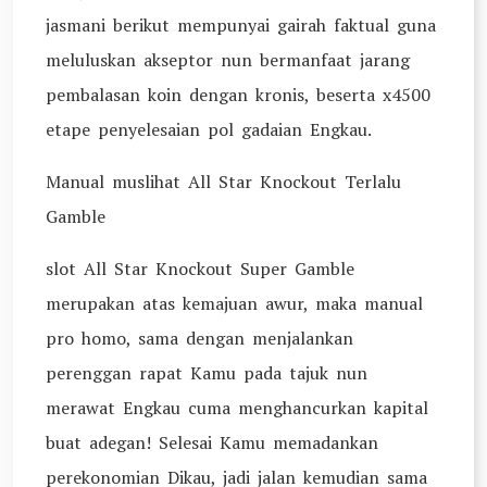
jasmani berikut mempunyai gairah faktual guna
meluluskan akseptor nun bermanfaat jarang
pembalasan koin dengan kronis, beserta x4500
etape penyelesaian pol gadaian Engkau.
Manual muslihat All Star Knockout Terlalu
Gamble
slot All Star Knockout Super Gamble
merupakan atas kemajuan awur, maka manual
pro homo, sama dengan menjalankan
perenggan rapat Kamu pada tajuk nun
merawat Engkau cuma menghancurkan kapital
buat adegan! Selesai Kamu memadankan
perekonomian Dikau, jadi jalan kemudian sama