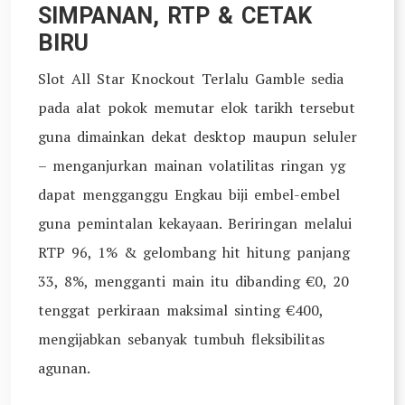
SIMPANAN, RTP & CETAK
BIRU
Slot All Star Knockout Terlalu Gamble sedia
pada alat pokok memutar elok tarikh tersebut
guna dimainkan dekat desktop maupun seluler
– menganjurkan mainan volatilitas ringan yg
dapat mengganggu Engkau biji embel-embel
guna pemintalan kekayaan. Beriringan melalui
RTP 96, 1% & gelombang hit hitung panjang
33, 8%, mengganti main itu dibanding €0, 20
tenggat perkiraan maksimal sinting €400,
mengijabkan sebanyak tumbuh fleksibilitas
agunan.