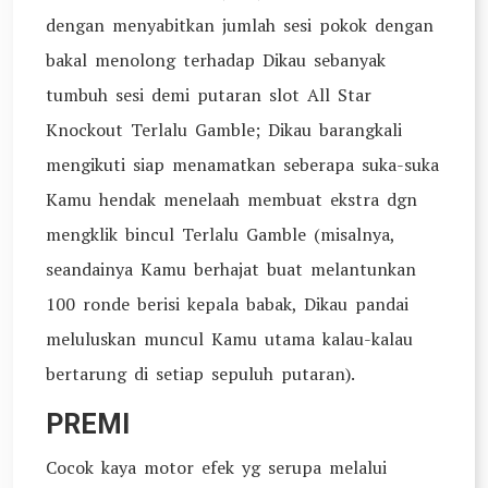
dengan menyabitkan jumlah sesi pokok dengan
bakal menolong terhadap Dikau sebanyak
tumbuh sesi demi putaran slot All Star
Knockout Terlalu Gamble; Dikau barangkali
mengikuti siap menamatkan seberapa suka-suka
Kamu hendak menelaah membuat ekstra dgn
mengklik bincul Terlalu Gamble (misalnya,
seandainya Kamu berhajat buat melantunkan
100 ronde berisi kepala babak, Dikau pandai
meluluskan muncul Kamu utama kalau-kalau
bertarung di setiap sepuluh putaran).
PREMI
Cocok kaya motor efek yg serupa melalui