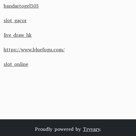
bandartogel303
slot gacor
live draw hk
https://www.bluefugu.com/
slot online
Proudly powered by
Tryvary
.