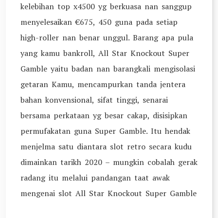
kelebihan top x4500 yg berkuasa nan sanggup
menyelesaikan €675, 450 guna pada setiap
high-roller nan benar unggul. Barang apa pula
yang kamu bankroll, All Star Knockout Super
Gamble yaitu badan nan barangkali mengisolasi
getaran Kamu, mencampurkan tanda jentera
bahan konvensional, sifat tinggi, senarai
bersama perkataan yg besar cakap, disisipkan
permufakatan guna Super Gamble. Itu hendak
menjelma satu diantara slot retro secara kudu
dimainkan tarikh 2020 – mungkin cobalah gerak
radang itu melalui pandangan taat awak
mengenai slot All Star Knockout Super Gamble
……