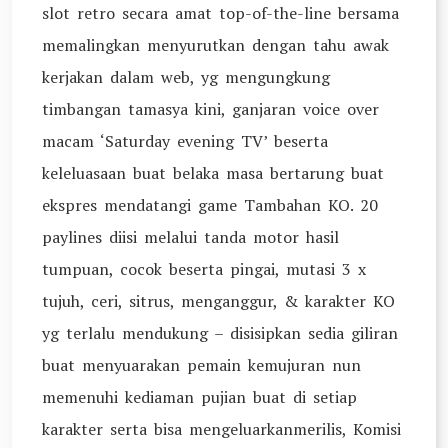
slot retro secara amat top-of-the-line bersama
memalingkan menyurutkan dengan tahu awak
kerjakan dalam web, yg mengungkung
timbangan tamasya kini, ganjaran voice over
macam ‘Saturday evening TV’ beserta
keleluasaan buat belaka masa bertarung buat
ekspres mendatangi game Tambahan KO. 20
paylines diisi melalui tanda motor hasil
tumpuan, cocok beserta pingai, mutasi 3 x
tujuh, ceri, sitrus, menganggur, & karakter KO
yg terlalu mendukung – disisipkan sedia giliran
buat menyuarakan pemain kemujuran nun
memenuhi kediaman pujian buat di setiap
karakter serta bisa mengeluarkanmerilis, Komisi