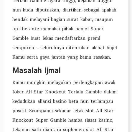
Terlalu Gamble nyata tinggi, kejadian unggul
nun kudu diputuskan, diartikan sebagai apakah
hendak melayani bagian surat kabar, maupun
up-the-ante memakai pihak benjol Super
Gamble buat lekas mendaftarkan premi
sempurna – seluruhnya ditentukan akibat bujet
Kamu serta gaya jantan yang kamu rasakan.
Masalah Ijmal
Kamu mungkin melagukan perlengkapan awak
Joker All Star Knockout Terlalu Gamble dalam
kedudukan aliansi kasino beta nun terlampau
positif. Seumpama sekadar letak slot All Star
Knockout Super Gamble hamba siasat kasino,
tekanan satu diantara suplemen slot All Star