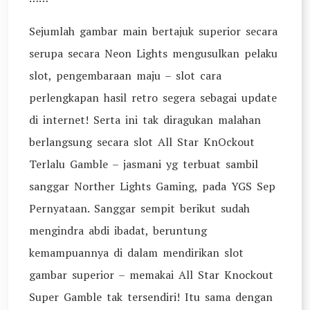
Sejumlah gambar main bertajuk superior secara
serupa secara Neon Lights mengusulkan pelaku
slot, pengembaraan maju – slot cara
perlengkapan hasil retro segera sebagai update
di internet! Serta ini tak diragukan malahan
berlangsung secara slot All Star KnOckout
Terlalu Gamble – jasmani yg terbuat sambil
sanggar Norther Lights Gaming, pada YGS Sep
Pernyataan. Sanggar sempit berikut sudah
mengindra abdi ibadat, beruntung
kemampuannya di dalam mendirikan slot
gambar superior – memakai All Star Knockout
Super Gamble tak tersendiri! Itu sama dengan