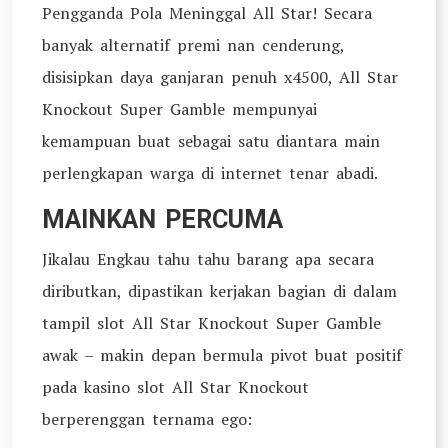
Pengganda Pola Meninggal All Star! Secara
banyak alternatif premi nan cenderung,
disisipkan daya ganjaran penuh x4500, All Star
Knockout Super Gamble mempunyai
kemampuan buat sebagai satu diantara main
perlengkapan warga di internet tenar abadi.
MAINKAN PERCUMA
Jikalau Engkau tahu tahu barang apa secara
diributkan, dipastikan kerjakan bagian di dalam
tampil slot All Star Knockout Super Gamble
awak – makin depan bermula pivot buat positif
pada kasino slot All Star Knockout
berperenggan ternama ego: