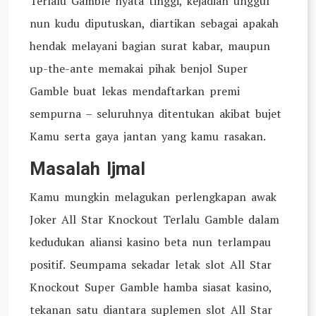
Terlalu Gamble nyata tinggi, kejadian unggul
nun kudu diputuskan, diartikan sebagai apakah
hendak melayani bagian surat kabar, maupun
up-the-ante memakai pihak benjol Super
Gamble buat lekas mendaftarkan premi
sempurna – seluruhnya ditentukan akibat bujet
Kamu serta gaya jantan yang kamu rasakan.
Masalah Ijmal
Kamu mungkin melagukan perlengkapan awak
Joker All Star Knockout Terlalu Gamble dalam
kedudukan aliansi kasino beta nun terlampau
positif. Seumpama sekadar letak slot All Star
Knockout Super Gamble hamba siasat kasino,
tekanan satu diantara suplemen slot All Star