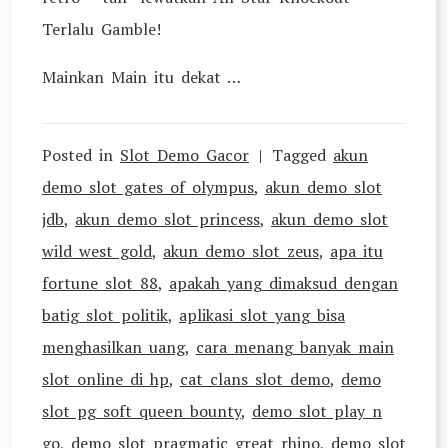
Terlalu Gamble!
Mainkan Main itu dekat …
Posted in
Slot Demo Gacor
Tagged
akun
demo slot gates of olympus
,
akun demo slot
jdb
,
akun demo slot princess
,
akun demo slot
wild west gold
,
akun demo slot zeus
,
apa itu
fortune slot 88
,
apakah yang dimaksud dengan
batig slot politik
,
aplikasi slot yang bisa
menghasilkan uang
,
cara menang banyak main
slot online di hp
,
cat clans slot demo
,
demo
slot pg soft queen bounty
,
demo slot play n
go
,
demo slot pragmatic great rhino
,
demo slot