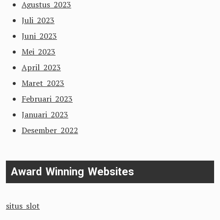
Agustus 2023
Juli 2023
Juni 2023
Mei 2023
April 2023
Maret 2023
Februari 2023
Januari 2023
Desember 2022
Award Winning Websites
situs slot