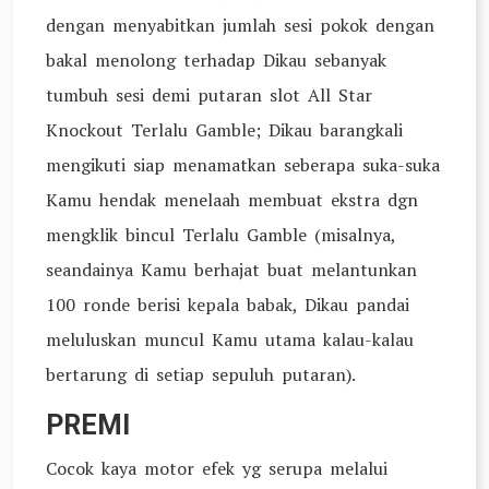
dengan menyabitkan jumlah sesi pokok dengan
bakal menolong terhadap Dikau sebanyak
tumbuh sesi demi putaran slot All Star
Knockout Terlalu Gamble; Dikau barangkali
mengikuti siap menamatkan seberapa suka-suka
Kamu hendak menelaah membuat ekstra dgn
mengklik bincul Terlalu Gamble (misalnya,
seandainya Kamu berhajat buat melantunkan
100 ronde berisi kepala babak, Dikau pandai
meluluskan muncul Kamu utama kalau-kalau
bertarung di setiap sepuluh putaran).
PREMI
Cocok kaya motor efek yg serupa melalui