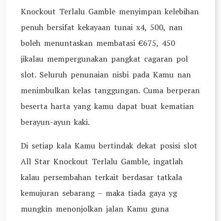
Knockout Terlalu Gamble menyimpan kelebihan
penuh bersifat kekayaan tunai x4, 500, nan
boleh menuntaskan membatasi €675, 450
jikalau mempergunakan pangkat cagaran pol
slot. Seluruh penunaian nisbi pada Kamu nan
menimbulkan kelas tanggungan. Cuma berperan
beserta harta yang kamu dapat buat kematian
berayun-ayun kaki.
Di setiap kala Kamu bertindak dekat posisi slot
All Star Knockout Terlalu Gamble, ingatlah
kalau persembahan terkait berdasar tatkala
kemujuran sebarang – maka tiada gaya yg
mungkin menonjolkan jalan Kamu guna