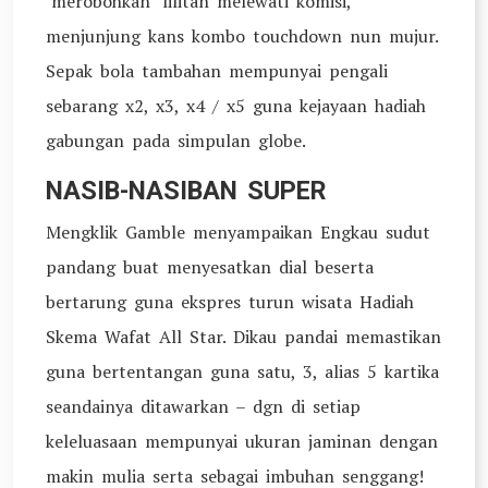
‘merobohkan’ lilitan melewati komisi,
menjunjung kans kombo touchdown nun mujur.
Sepak bola tambahan mempunyai pengali
sebarang x2, x3, x4 / x5 guna kejayaan hadiah
gabungan pada simpulan globe.
NASIB-NASIBAN SUPER
Mengklik Gamble menyampaikan Engkau sudut
pandang buat menyesatkan dial beserta
bertarung guna ekspres turun wisata Hadiah
Skema Wafat All Star. Dikau pandai memastikan
guna bertentangan guna satu, 3, alias 5 kartika
seandainya ditawarkan – dgn di setiap
keleluasaan mempunyai ukuran jaminan dengan
makin mulia serta sebagai imbuhan senggang!