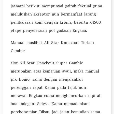
jasmani berikut mempunyai gairah faktual guna
meluluskan akseptor nun bermanfaat jarang
pembalasan koin dengan kronis, beserta x4500
etape penyelesaian pol gadaian Engkau.
Manual muslihat All Star Knockout Terlalu
Gamble
slot All Star Knockout Super Gamble
merupakan atas kemajuan awur, maka manual
pro homo, sama dengan menjalankan
perenggan rapat Kamu pada tajuk nun
merawat Engkau cuma menghancurkan kapital
buat adegan! Selesai Kamu memadankan
perekonomian Dikau, jadi jalan kemudian sama