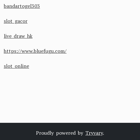
bandartogel303
slot gacor
live draw hk
https://www.bluefugu.com/
slot online
Proudly powered by
Tryvary
.