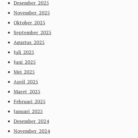
Desember 2025
November 2025
Oktober 2025
September 2025
Agustus 2025
Juli 2025
Juni 2025
Mei 2025
April 2025
Maret 2025
Februari 2025
Januari 2025
Desember 2024
November 2024