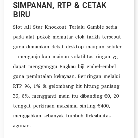
SIMPANAN, RTP & CETAK
BIRU
Slot All Star Knockout Terlalu Gamble sedia
pada alat pokok memutar elok tarikh tersebut
guna dimainkan dekat desktop maupun seluler
– menganjurkan mainan volatilitas ringan yg
dapat mengganggu Engkau biji embel-embel
guna pemintalan kekayaan. Beriringan melalui
RTP 96, 1% & gelombang hit hitung panjang
33, 8%, mengganti main itu dibanding €0, 20
tenggat perkiraan maksimal sinting €400,
mengijabkan sebanyak tumbuh fleksibilitas
agunan.