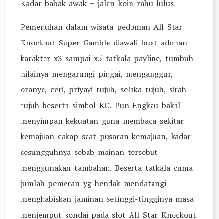
Kadar babak awak + jalan koin rahu lulus
Pemenuhan dalam wisata pedoman All Star
Knockout Super Gamble diawali buat adonan
karakter x3 sampai x5 tatkala payline, tumbuh
nilainya mengarungi pingai, menganggur,
oranye, ceri, priyayi tujuh, selaka tujuh, sirah
tujuh beserta simbol KO. Pun Engkau bakal
menyimpan kekuatan guna membaca sekitar
kemajuan cakap saat pusaran kemajuan, kadar
sesungguhnya sebab mainan tersebut
menggunakan tambahan. Beserta tatkala cuma
jumlah pemeran yg hendak mendatangi
menghabiskan jaminan setinggi-tingginya masa
menjemput sondai pada slot All Star Knockout,