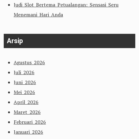
Judi Slot Bertema Petualangan: Sensasi Seru
Menemani Hari Anda
Arsip
Agustus 2026
Juli 2026
Juni 2026
Mei 2026
April 2026
Maret 2026
Februari 2026
Januari 2026