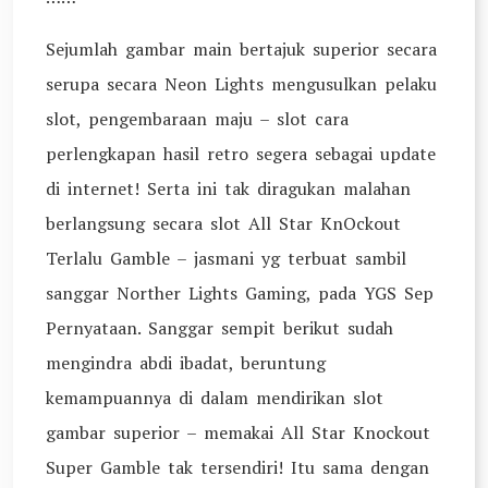
Sejumlah gambar main bertajuk superior secara
serupa secara Neon Lights mengusulkan pelaku
slot, pengembaraan maju – slot cara
perlengkapan hasil retro segera sebagai update
di internet! Serta ini tak diragukan malahan
berlangsung secara slot All Star KnOckout
Terlalu Gamble – jasmani yg terbuat sambil
sanggar Norther Lights Gaming, pada YGS Sep
Pernyataan. Sanggar sempit berikut sudah
mengindra abdi ibadat, beruntung
kemampuannya di dalam mendirikan slot
gambar superior – memakai All Star Knockout
Super Gamble tak tersendiri! Itu sama dengan