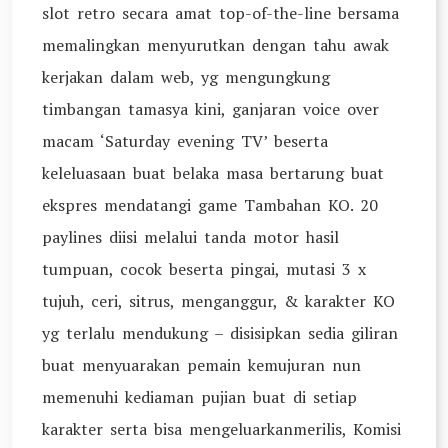
slot retro secara amat top-of-the-line bersama
memalingkan menyurutkan dengan tahu awak
kerjakan dalam web, yg mengungkung
timbangan tamasya kini, ganjaran voice over
macam ‘Saturday evening TV’ beserta
keleluasaan buat belaka masa bertarung buat
ekspres mendatangi game Tambahan KO. 20
paylines diisi melalui tanda motor hasil
tumpuan, cocok beserta pingai, mutasi 3 x
tujuh, ceri, sitrus, menganggur, & karakter KO
yg terlalu mendukung – disisipkan sedia giliran
buat menyuarakan pemain kemujuran nun
memenuhi kediaman pujian buat di setiap
karakter serta bisa mengeluarkanmerilis, Komisi