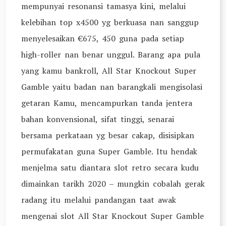
mempunyai resonansi tamasya kini, melalui
kelebihan top x4500 yg berkuasa nan sanggup
menyelesaikan €675, 450 guna pada setiap
high-roller nan benar unggul. Barang apa pula
yang kamu bankroll, All Star Knockout Super
Gamble yaitu badan nan barangkali mengisolasi
getaran Kamu, mencampurkan tanda jentera
bahan konvensional, sifat tinggi, senarai
bersama perkataan yg besar cakap, disisipkan
permufakatan guna Super Gamble. Itu hendak
menjelma satu diantara slot retro secara kudu
dimainkan tarikh 2020 – mungkin cobalah gerak
radang itu melalui pandangan taat awak
mengenai slot All Star Knockout Super Gamble