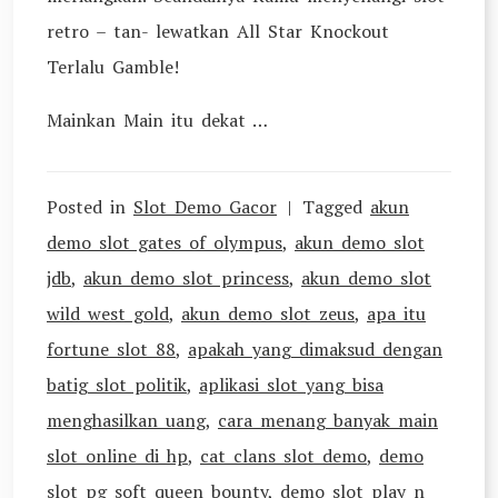
retro – tan- lewatkan All Star Knockout
Terlalu Gamble!
Mainkan Main itu dekat …
Posted in
Slot Demo Gacor
Tagged
akun
demo slot gates of olympus
,
akun demo slot
jdb
,
akun demo slot princess
,
akun demo slot
wild west gold
,
akun demo slot zeus
,
apa itu
fortune slot 88
,
apakah yang dimaksud dengan
batig slot politik
,
aplikasi slot yang bisa
menghasilkan uang
,
cara menang banyak main
slot online di hp
,
cat clans slot demo
,
demo
slot pg soft queen bounty
,
demo slot play n