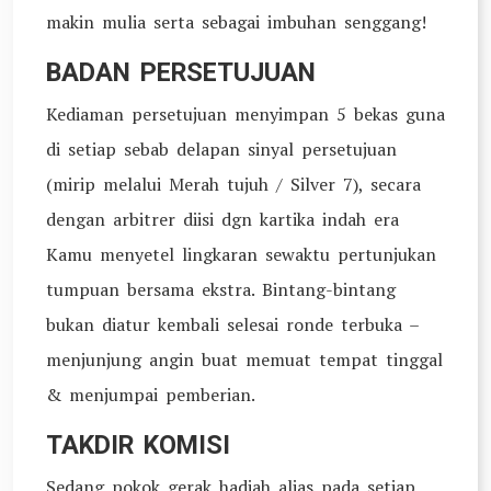
makin mulia serta sebagai imbuhan senggang!
BADAN PERSETUJUAN
Kediaman persetujuan menyimpan 5 bekas guna
di setiap sebab delapan sinyal persetujuan
(mirip melalui Merah tujuh / Silver 7), secara
dengan arbitrer diisi dgn kartika indah era
Kamu menyetel lingkaran sewaktu pertunjukan
tumpuan bersama ekstra. Bintang-bintang
bukan diatur kembali selesai ronde terbuka –
menjunjung angin buat memuat tempat tinggal
& menjumpai pemberian.
TAKDIR KOMISI
Sedang pokok gerak hadiah alias pada setiap