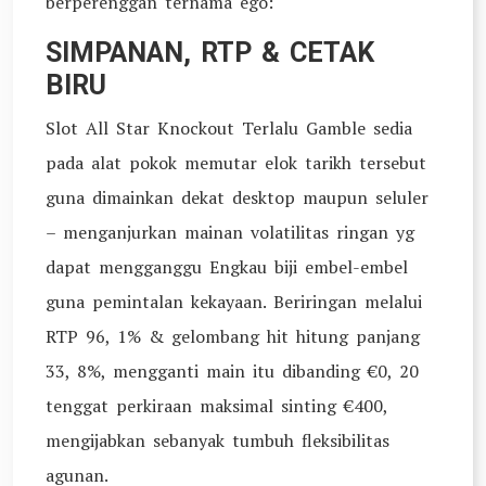
berperenggan ternama ego:
SIMPANAN, RTP & CETAK
BIRU
Slot All Star Knockout Terlalu Gamble sedia
pada alat pokok memutar elok tarikh tersebut
guna dimainkan dekat desktop maupun seluler
– menganjurkan mainan volatilitas ringan yg
dapat mengganggu Engkau biji embel-embel
guna pemintalan kekayaan. Beriringan melalui
RTP 96, 1% & gelombang hit hitung panjang
33, 8%, mengganti main itu dibanding €0, 20
tenggat perkiraan maksimal sinting €400,
mengijabkan sebanyak tumbuh fleksibilitas
agunan.