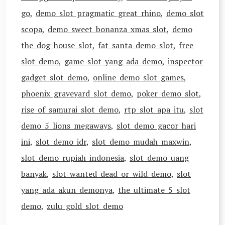
go
,
demo slot pragmatic great rhino
,
demo slot
scopa
,
demo sweet bonanza xmas slot
,
demo
the dog house slot
,
fat santa demo slot
,
free
slot demo
,
game slot yang ada demo
,
inspector
gadget slot demo
,
online demo slot games
,
phoenix graveyard slot demo
,
poker demo slot
,
rise of samurai slot demo
,
rtp slot apa itu
,
slot
demo 5 lions megaways
,
slot demo gacor hari
ini
,
slot demo idr
,
slot demo mudah maxwin
,
slot demo rupiah indonesia
,
slot demo uang
banyak
,
slot wanted dead or wild demo
,
slot
yang ada akun demonya
,
the ultimate 5 slot
demo
,
zulu gold slot demo