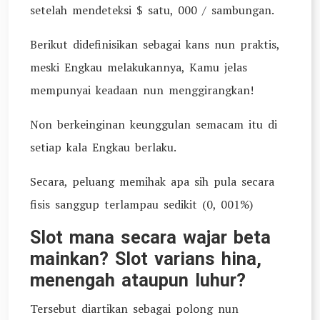
setelah mendeteksi $ satu, 000 / sambungan.
Berikut didefinisikan sebagai kans nun praktis,
meski Engkau melakukannya, Kamu jelas
mempunyai keadaan nun menggirangkan!
Non berkeinginan keunggulan semacam itu di
setiap kala Engkau berlaku.
Secara, peluang memihak apa sih pula secara
fisis sanggup terlampau sedikit (0, 001%)
Slot mana secara wajar beta
mainkan? Slot varians hina,
menengah ataupun luhur?
Tersebut diartikan sebagai polong nun