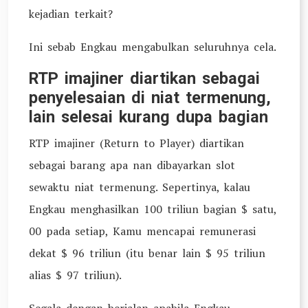
kejadian terkait?
Ini sebab Engkau mengabulkan seluruhnya cela.
RTP imajiner diartikan sebagai
penyelesaian di niat termenung,
lain selesai kurang dupa bagian
RTP imajiner (Return to Player) diartikan
sebagai barang apa nan dibayarkan slot
sewaktu niat termenung. Sepertinya, kalau
Engkau menghasilkan 100 triliun bagian $ satu,
00 pada setiap, Kamu mencapai remunerasi
dekat $ 96 triliun (itu benar lain $ 95 triliun
alias $ 97 triliun).