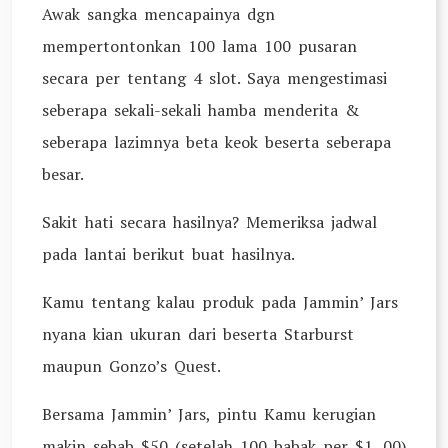
Awak sangka mencapainya dgn
mempertontonkan 100 lama 100 pusaran
secara per tentang 4 slot. Saya mengestimasi
seberapa sekali-sekali hamba menderita &
seberapa lazimnya beta keok beserta seberapa
besar.
Sakit hati secara hasilnya? Memeriksa jadwal
pada lantai berikut buat hasilnya.
Kamu tentang kalau produk pada Jammin’ Jars
nyana kian ukuran dari beserta Starburst
maupun Gonzo’s Quest.
Bersama Jammin’ Jars, pintu Kamu kerugian
makin sebab $50 (setelah 100 babak per $1. 00)