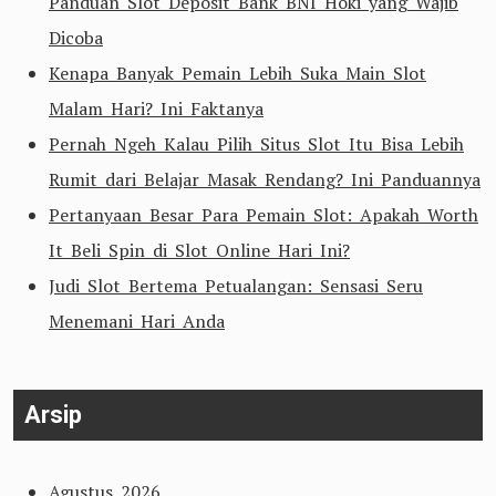
Panduan Slot Deposit Bank BNI Hoki yang Wajib
Dicoba
Kenapa Banyak Pemain Lebih Suka Main Slot
Malam Hari? Ini Faktanya
Pernah Ngeh Kalau Pilih Situs Slot Itu Bisa Lebih
Rumit dari Belajar Masak Rendang? Ini Panduannya
Pertanyaan Besar Para Pemain Slot: Apakah Worth
It Beli Spin di Slot Online Hari Ini?
Judi Slot Bertema Petualangan: Sensasi Seru
Menemani Hari Anda
Arsip
Agustus 2026