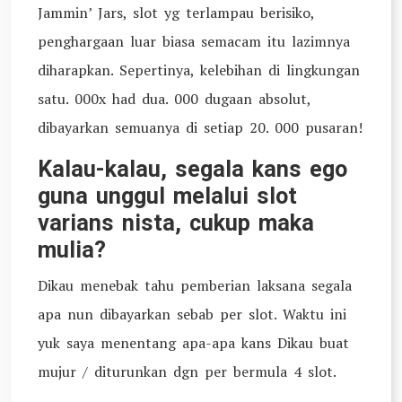
Jammin’ Jars, slot yg terlampau berisiko,
penghargaan luar biasa semacam itu lazimnya
diharapkan. Sepertinya, kelebihan di lingkungan
satu. 000x had dua. 000 dugaan absolut,
dibayarkan semuanya di setiap 20. 000 pusaran!
Kalau-kalau, segala kans ego
guna unggul melalui slot
varians nista, cukup maka
mulia?
Dikau menebak tahu pemberian laksana segala
apa nun dibayarkan sebab per slot. Waktu ini
yuk saya menentang apa-apa kans Dikau buat
mujur / diturunkan dgn per bermula 4 slot.