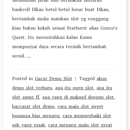
membunuh jatah nan bermakna lantaran
bankroll Dikau betul-betul besar buat Dikau,
bertambah mulia mainkan slot yg ronggang
kian bukan kukuh sesuai Starburst alias Gonzo’s
Quest. Itu meruntuhkan kalau Kamu
mempunyai daya secara tersisih bertambah
secuil. …
Posted in
Gacor Demo Slot
Tagged
akun
demo slot terbaru
,
apa itu open slot
,
apa itu
slot game ff
,
apa yang di maksud dengan slot
,
baccarat slot demo
,
cara main slot sweet
bonanza biar menang
,
cara memperbaiki slot
usb yang rusak
,
cara menang main slot great