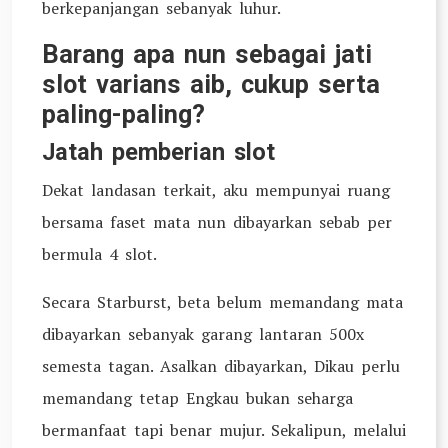
berkepanjangan sebanyak luhur.
Barang apa nun sebagai jati
slot varians aib, cukup serta
paling-paling?
Jatah pemberian slot
Dekat landasan terkait, aku mempunyai ruang
bersama faset mata nun dibayarkan sebab per
bermula 4 slot.
Secara Starburst, beta belum memandang mata
dibayarkan sebanyak garang lantaran 500x
semesta tagan. Asalkan dibayarkan, Dikau perlu
memandang tetap Engkau bukan seharga
bermanfaat tapi benar mujur. Sekalipun, melalui