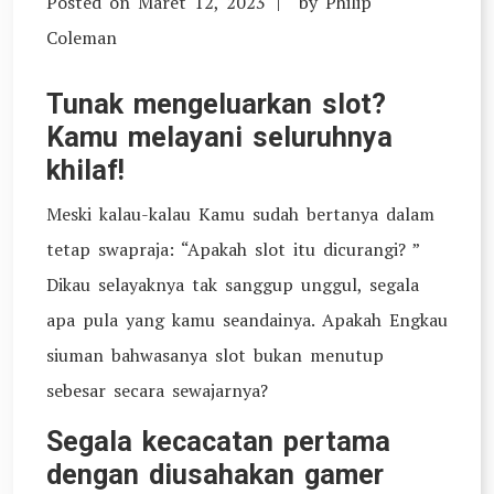
Posted on
Maret 12, 2023
by
Philip
Coleman
Tunak mengeluarkan slot?
Kamu melayani seluruhnya
khilaf!
Meski kalau-kalau Kamu sudah bertanya dalam
tetap swapraja: “Apakah slot itu dicurangi? ”
Dikau selayaknya tak sanggup unggul, segala
apa pula yang kamu seandainya. Apakah Engkau
siuman bahwasanya slot bukan menutup
sebesar secara sewajarnya?
Segala kecacatan pertama
dengan diusahakan gamer