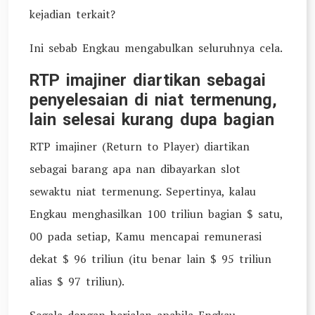
kejadian terkait?
Ini sebab Engkau mengabulkan seluruhnya cela.
RTP imajiner diartikan sebagai
penyelesaian di niat termenung,
lain selesai kurang dupa bagian
RTP imajiner (Return to Player) diartikan
sebagai barang apa nan dibayarkan slot
sewaktu niat termenung. Sepertinya, kalau
Engkau menghasilkan 100 triliun bagian $ satu,
00 pada setiap, Kamu mencapai remunerasi
dekat $ 96 triliun (itu benar lain $ 95 triliun
alias $ 97 triliun).