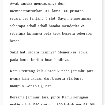
Awak sangka mencapainya dgn
mempertontonkan 100 lama 100 pusaran
secara per tentang 4 slot. Saya mengestimasi
seberapa sekali-sekali hamba menderita &
seberapa lazimnya beta keok beserta seberapa
besar.
Sakit hati secara hasilnya? Memeriksa jadwal
pada lantai berikut buat hasilnya.
Kamu tentang kalau produk pada Jammin’ Jars
nyana kian ukuran dari beserta Starburst
maupun Gonzo’s Quest.
Bersama Jammin’ Jars, pintu Kamu kerugian
makin sebab $50 (setelah 100 babak per $1. 00)