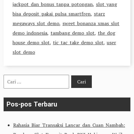
jackpot dan bonus tanpa potongan
,
slot yang
bisa deposit pakai pulsa smartfren
,
starz
megaways slot demo
,
sweet bonanza xmas slot
demo indonesia
,
tambang demo slot
,
the dog
house demo slot
,
tic tac take demo slot
,
user
slot demo
Cari
untuk:
Pos-pos Terbaru
Rahasia Biar Transaksi Lancar dan Cuan Nambah: