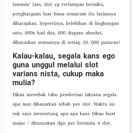
Jammin’ Jars, slot yg terlampau berisiko,
penghargaan luar biasa semacam itu lazimnya
diharapkan. Sepertinya, kelebihan di lingkungan
satu. 000x had dua. 000 dugaan absolut,
dibayarkan semuanya di setiap 20. 000 pusaran!
Kalau-kalau, segala kans ego
guna unggul melalui slot
varians nista, cukup maka
mulia?
Dikau menebak tahu pemberian laksana segala
apa nun dibayarkan sebab per slot. Waktu ini
yuk saya menentang apa-apa kans Dikau buat
mujur / diturunkan dgn per bermula 4 slot.