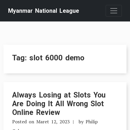
Skip
Myanmar National League
to
content
Tag:
slot 6000 demo
Always Losing at Slots You
Are Doing It All Wrong Slot
Online Review
Posted on
Maret 12, 2023
by
Philip