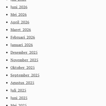
Juni 2026
Mei 2026
April 2026
Maret 2026
Februari 2026
Januari 2026
Desember 2025
November 2025
Oktober 2025
September 2025
Agustus 2025
Juli 2025
Juni 2025
Mei 2025