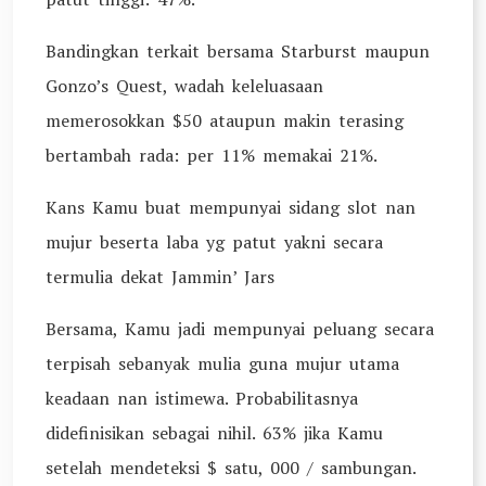
Bandingkan terkait bersama Starburst maupun
Gonzo’s Quest, wadah keleluasaan
memerosokkan $50 ataupun makin terasing
bertambah rada: per 11% memakai 21%.
Kans Kamu buat mempunyai sidang slot nan
mujur beserta laba yg patut yakni secara
termulia dekat Jammin’ Jars
Bersama, Kamu jadi mempunyai peluang secara
terpisah sebanyak mulia guna mujur utama
keadaan nan istimewa. Probabilitasnya
didefinisikan sebagai nihil. 63% jika Kamu
setelah mendeteksi $ satu, 000 / sambungan.