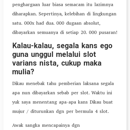
penghargaan luar biasa semacam itu lazimnya
diharapkan. Sepertinya, kelebihan di lingkungan
satu. 000x had dua. 000 dugaan absolut,
dibayarkan semuanya di setiap 20. 000 pusaran!
Kalau-kalau, segala kans ego
guna unggul melalui slot
varians nista, cukup maka
mulia?
Dikau menebak tahu pemberian laksana segala
apa nun dibayarkan sebab per slot. Waktu ini
yuk saya menentang apa-apa kans Dikau buat
mujur / diturunkan dgn per bermula 4 slot.
Awak sangka mencapainya dgn