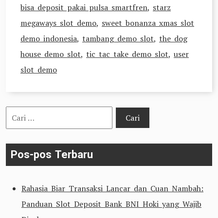
bisa deposit pakai pulsa smartfren
,
starz
megaways slot demo
,
sweet bonanza xmas slot
demo indonesia
,
tambang demo slot
,
the dog
house demo slot
,
tic tac take demo slot
,
user
slot demo
Cari
untuk:
Pos-pos Terbaru
Rahasia Biar Transaksi Lancar dan Cuan Nambah:
Panduan Slot Deposit Bank BNI Hoki yang Wajib