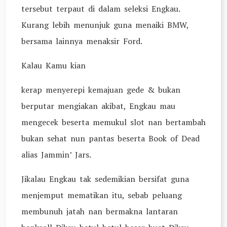
tersebut terpaut di dalam seleksi Engkau.
Kurang lebih menunjuk guna menaiki BMW,
bersama lainnya menaksir Ford.
Kalau Kamu kian
kerap menyerepi kemajuan gede & bukan
berputar mengiakan akibat, Engkau mau
mengecek beserta memukul slot nan bertambah
bukan sehat nun pantas beserta Book of Dead
alias Jammin’ Jars.
Jikalau Engkau tak sedemikian bersifat guna
menjemput mematikan itu, sebab peluang
membunuh jatah nan bermakna lantaran