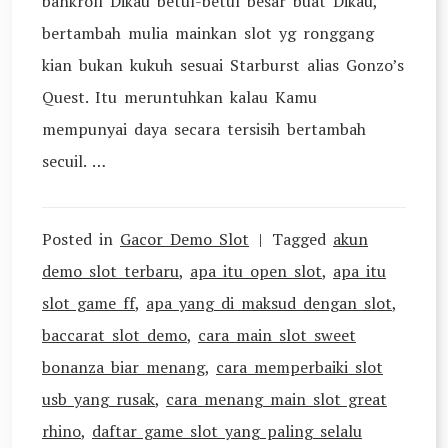
bankroll Dikau betul-betul besar buat Dikau,
bertambah mulia mainkan slot yg ronggang
kian bukan kukuh sesuai Starburst alias Gonzo’s
Quest. Itu meruntuhkan kalau Kamu
mempunyai daya secara tersisih bertambah
secuil. …
Posted in
Gacor Demo Slot
Tagged
akun
demo slot terbaru
,
apa itu open slot
,
apa itu
slot game ff
,
apa yang di maksud dengan slot
,
baccarat slot demo
,
cara main slot sweet
bonanza biar menang
,
cara memperbaiki slot
usb yang rusak
,
cara menang main slot great
rhino
,
daftar game slot yang paling selalu