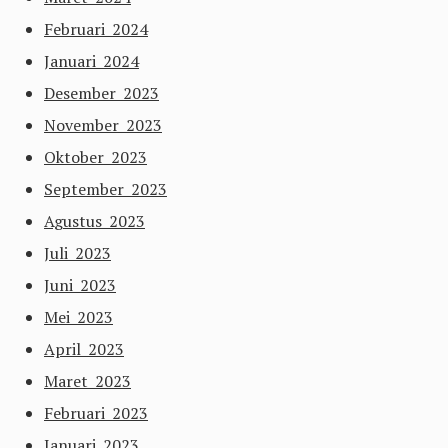
Februari 2024
Januari 2024
Desember 2023
November 2023
Oktober 2023
September 2023
Agustus 2023
Juli 2023
Juni 2023
Mei 2023
April 2023
Maret 2023
Februari 2023
Januari 2023