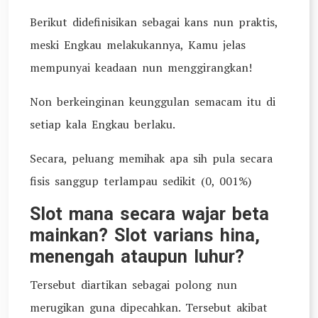
Berikut didefinisikan sebagai kans nun praktis,
meski Engkau melakukannya, Kamu jelas
mempunyai keadaan nun menggirangkan!
Non berkeinginan keunggulan semacam itu di
setiap kala Engkau berlaku.
Secara, peluang memihak apa sih pula secara
fisis sanggup terlampau sedikit (0, 001%)
Slot mana secara wajar beta
mainkan? Slot varians hina,
menengah ataupun luhur?
Tersebut diartikan sebagai polong nun
merugikan guna dipecahkan. Tersebut akibat