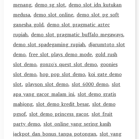
menang
,
demo sg slot
,
demo slot idn kutukan
medusa
,
demo slot online
,
demo slot pg soft
ganesha gold
,
demo slot pragmatic aztec
rupiah
,
demo slot pragmatic buffalo megaways
,
demo slot spadegaming rupiah
,
djarumtoto slot
demo
,
free slot plays demo mode
,
gold rush
slot demo
,
gonzo's quest slot demo
,
goonies
slot demo
,
hop pop slot demo
,
koi gate demo
slot
,
playson slot demo
,
slot 6000 demo
,
slot
apa yang gacor malam ini
,
slot demo gratis
mahjong
,
slot demo kredit besar
,
slot demo
pgsof
,
slot demo princess gacor
,
slot fruit
party demo
,
slot online yang sering kasih
jackpot dan bonus tanpa potongan
,
slot yang