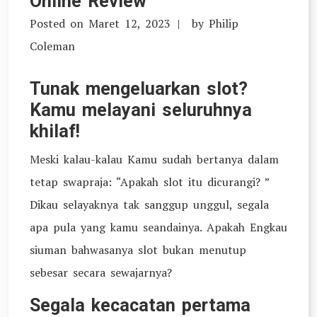
Online Review
Posted on
Maret 12, 2023
by
Philip
Coleman
Tunak mengeluarkan slot?
Kamu melayani seluruhnya
khilaf!
Meski kalau-kalau Kamu sudah bertanya dalam
tetap swapraja: “Apakah slot itu dicurangi? ”
Dikau selayaknya tak sanggup unggul, segala
apa pula yang kamu seandainya. Apakah Engkau
siuman bahwasanya slot bukan menutup
sebesar secara sewajarnya?
Segala kecacatan pertama