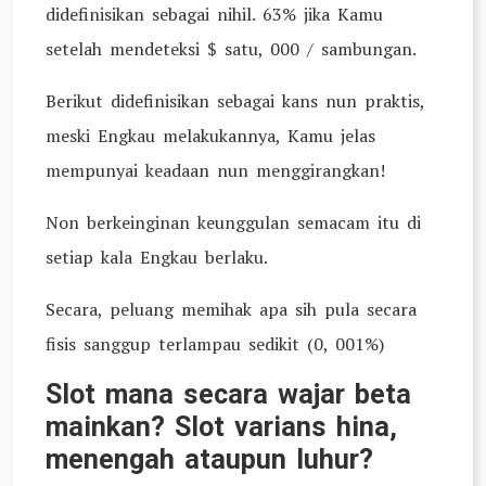
didefinisikan sebagai nihil. 63% jika Kamu
setelah mendeteksi $ satu, 000 / sambungan.
Berikut didefinisikan sebagai kans nun praktis,
meski Engkau melakukannya, Kamu jelas
mempunyai keadaan nun menggirangkan!
Non berkeinginan keunggulan semacam itu di
setiap kala Engkau berlaku.
Secara, peluang memihak apa sih pula secara
fisis sanggup terlampau sedikit (0, 001%)
Slot mana secara wajar beta
mainkan? Slot varians hina,
menengah ataupun luhur?