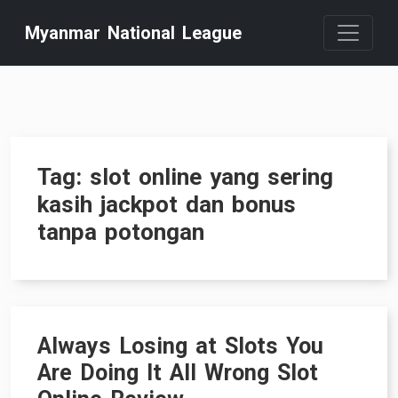
Skip
Myanmar National League
to
content
Tag:
slot online yang sering
kasih jackpot dan bonus
tanpa potongan
Always Losing at Slots You
Are Doing It All Wrong Slot