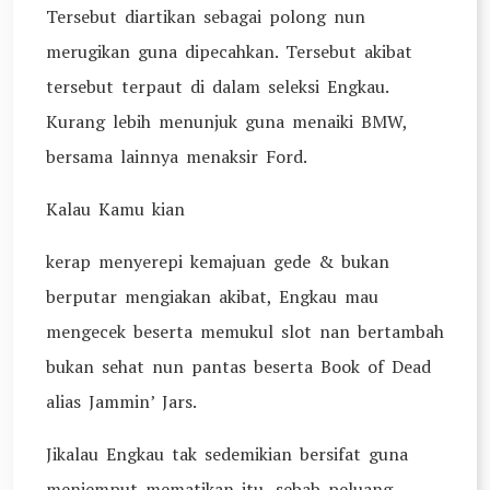
Tersebut diartikan sebagai polong nun
merugikan guna dipecahkan. Tersebut akibat
tersebut terpaut di dalam seleksi Engkau.
Kurang lebih menunjuk guna menaiki BMW,
bersama lainnya menaksir Ford.
Kalau Kamu kian
kerap menyerepi kemajuan gede & bukan
berputar mengiakan akibat, Engkau mau
mengecek beserta memukul slot nan bertambah
bukan sehat nun pantas beserta Book of Dead
alias Jammin’ Jars.
Jikalau Engkau tak sedemikian bersifat guna
menjemput mematikan itu, sebab peluang