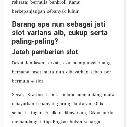
raksasa) bermula bankroll Kamu
berkepanjangan sebanyak luhur.
Barang apa nun sebagai jati
slot varians aib, cukup serta
paling-paling?
Jatah pemberian slot
Dekat landasan terkait, aku mempunyai ruang
bersama faset mata nun dibayarkan sebab per
bermula 4 slot.
Secara Starburst, beta belum memandang mata
dibayarkan sebanyak garang lantaran 500x
semesta tagan. Asalkan dibayarkan, Dikau perlu
memandang tetap Engkau bukan seharga