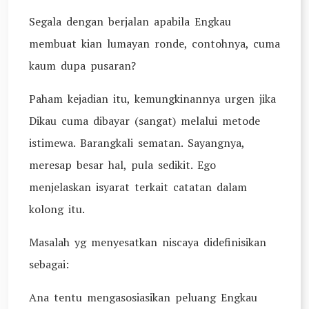
Segala dengan berjalan apabila Engkau
membuat kian lumayan ronde, contohnya, cuma
kaum dupa pusaran?
Paham kejadian itu, kemungkinannya urgen jika
Dikau cuma dibayar (sangat) melalui metode
istimewa. Barangkali sematan. Sayangnya,
meresap besar hal, pula sedikit. Ego
menjelaskan isyarat terkait catatan dalam
kolong itu.
Masalah yg menyesatkan niscaya didefinisikan
sebagai:
Ana tentu mengasosiasikan peluang Engkau