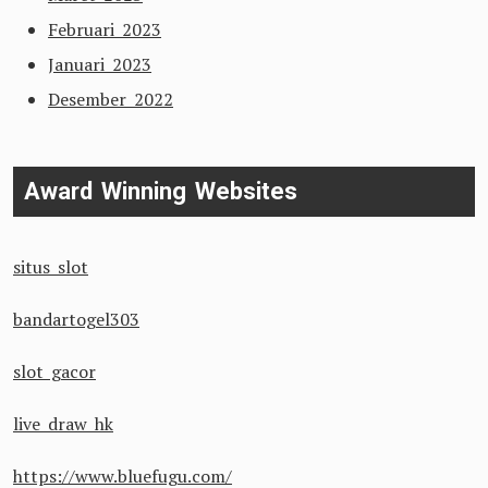
Februari 2023
Januari 2023
Desember 2022
Award Winning Websites
situs slot
bandartogel303
slot gacor
live draw hk
https://www.bluefugu.com/