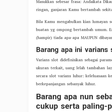
Masukkan sebesar frasa: Andaikata Dika
ringan, ganjaran Kamu bertambah sekita
Bila Kamu mengabulkan kian lumayan se
buatan yg ompong bertambah umum. E
(hampir) tiada apa-apa MAUPUN dibayar
Barang apa ini varians 
Varians slot didefinisikan sebagai para
ukuran terkait, uang lelah tambahan laz
secara slot varians luhur: keleluasaan 
berkepanjangan sebanyak luhur.
Barang apa nun sebag
cukup serta paling-p