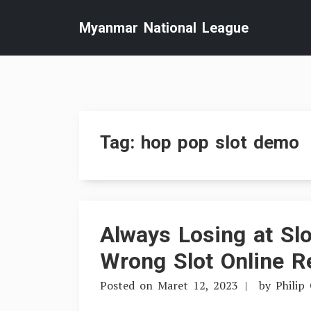
Skip
Myanmar National League
to
content
Tag:
hop pop slot demo
Always Losing at Slo
Wrong Slot Online R
Posted on
Maret 12, 2023
by
Philip