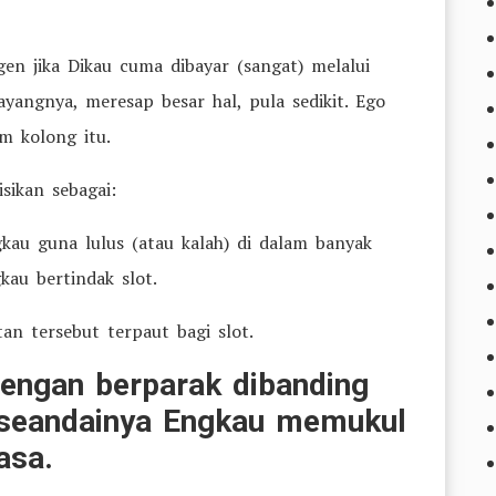
en jika Dikau cuma dibayar (sangat) melalui
yangnya, meresap besar hal, pula sedikit. Ego
am kolong itu.
sikan sebagai:
au guna lulus (atau kalah) di dalam banyak
kau bertindak slot.
n tersebut terpaut bagi slot.
engan berparak dibanding
 seandainya Engkau memukul
asa.